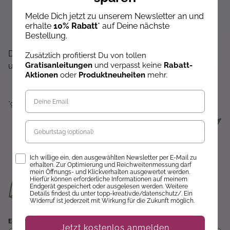
Exklusive Angebote erhalten
Gratisanleitungen per Newsletter erhalten
Melde Dich jetzt zu unserem Newsletter an und
erhalte
10% Rabatt
* auf Deine nächste
Keine Rabatt-Aktion mehr verpassen
Bestellung.
Über Neuheiten informiert werden
Dir wird hier nichts angezeigt? Dann akzeptiere bitte
Zusätzlich profitierst Du von tollen
Gratisanleitungen
und verpasst keine
Rabatt-
unsere Cookie-Richtlinien :)
Aktionen
oder
Produktneuheiten
mehr.
*gültig auf alle Produkte, die nicht der Buchpreisbindung unterliegen.
Geburtstag
Opt-In
Ich willige ein, den ausgewählten Newsletter per E-Mail zu
erhalten. Zur Optimierung und Reichweitenmessung darf
mein Öffnungs- und Klickverhalten ausgewertet werden.
Hierfür können erforderliche Informationen auf meinem
Endgerät gespeichert oder ausgelesen werden. Weitere
Details findest du unter topp-kreativ.de/datenschutz/. Ein
Widerruf ist jederzeit mit Wirkung für die Zukunft möglich.
E-Mail
Jetzt kostenlos anmelden