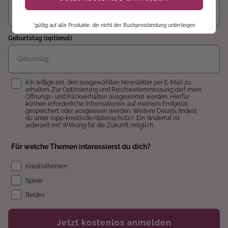
*gültig auf alle Produkte, die nicht der Buchpreisbindung unterliegen
Geburtstag (optional)
Einwilligung
Ich willige ein, den ausgewählten Newsletter per E-Mail zu
erhalten. Zur Optimierung und Reichweitenmessung darf mein
Öffnungs- und Klickverhalten ausgewertet werden. Hierfür
können erforderliche Informationen auf meinem Endgerät
gespeichert oder ausgelesen werden. Weitere Details findest
du unter topp-kreativ.de/datenschutz/. Ein Widerruf ist
jederzeit mit Wirkung für die Zukunft möglich.
Für welche Themen interessierst du dich?
Kreativthemen
Spiele
Beides
Jetzt kostenlos anmelden