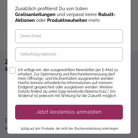
Zusätzlich profitierst Du von tollen
Gratisanleitungen
und verpasst keine
Rabatt-
Weiter
Aktionen
oder
Produktneuheiten
mehr.
Geburtstag
Zum Newsletter anmelden und 10%
sparen!*
Opt-In
Ich willige ein, den ausgewählten Newsletter per E-Mail zu
erhalten. Zur Optimierung und Reichweitenmessung darf
mein Öffnungs- und Klickverhalten ausgewertet werden.
Sofort 10% Rabatt auf die nächste Bestellung
Hierfür können erforderliche Informationen auf meinem
Endgerät gespeichert oder ausgelesen werden. Weitere
Exklusive Angebote erhalten
Details findest du unter topp-kreativ.de/datenschutz/. Ein
Widerruf ist jederzeit mit Wirkung für die Zukunft möglich.
Gratisanleitungen per Newsletter erhalten
Keine Rabatt-Aktion mehr verpassen
Jetzt kostenlos anmelden
Über Neuheiten informiert werden
Dir wird hier nichts angezeigt? Dann akzeptiere bitte
unsere Cookie-Richtlinien :)
*gültig auf alle Produkte, die nicht der Buchpreisbindung unterliegen