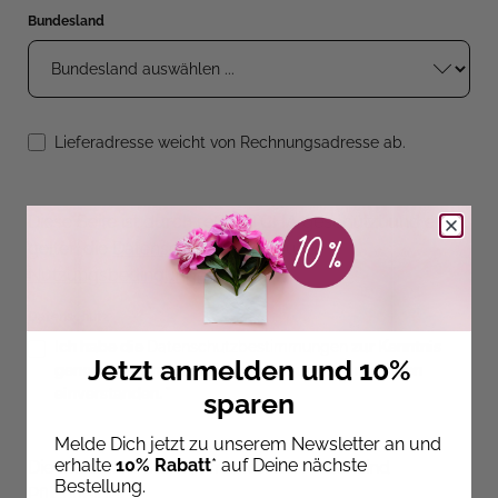
Bundesland
Lieferadresse weicht von Rechnungsadresse ab.
Diese Seite ist durch reCAPTCHA geschützt und es
gelten die
Datenschutzrichtlinie
und
Nutzungsbedingungen
.
Datenschutz
Ich habe die
Datenschutzbestimmungen
zur Kenntnis
Jetzt anmelden und 10%
genommen und die
AGB
gelesen und bin mit ihnen
einverstanden.
*
sparen
Melde Dich jetzt zu unserem Newsletter an und
erhalte
10% Rabatt
* auf Deine nächste
Die mit einem Stern (*) markierten Felder sind
Bestellung.
Pflichtfelder.