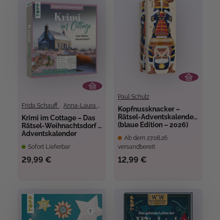
Paul Schulz
Frida Schauff
,
Anna-Laura Dietrich
,
Mila Dierksen
Kopfnussknacker –
Rätsel-Adventskalender
Krimi im Cottage – Das
(blaue Edition – 2026)
Rätsel-Weihnachtsdorf –
Adventskalender
Ab dem 27.08.26
Sofort Lieferbar
versandbereit
29,99 €
12,99 €