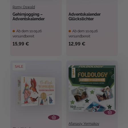
Romy Oswald
Gehirnjogging –
Adventskalender
Adventskalender
Glückslichter
Ab dem 10.09.26
Ab dem 10.09.26
versandbereit
versandbereit
15,99 €
12,99 €
SALE
Afanasiy Yermakov