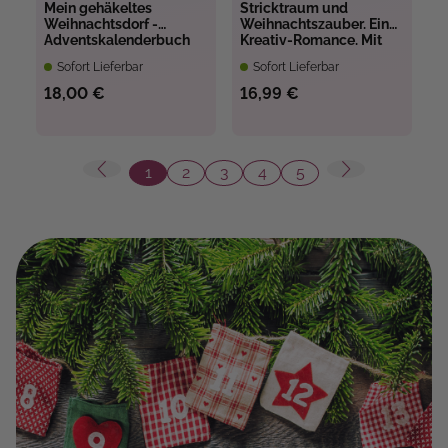
Mein gehäkeltes
Stricktraum und
Weihnachtsdorf -
Weihnachtszauber. Eine
Adventskalenderbuch
Kreativ-Romance. Mit
Multimuster-Tuch-Knit-
Sofort Lieferbar
Sofort Lieferbar
Along.
Adventskalenderbuch
18,00 €
16,99 €
1
2
3
4
5
Seite
Seite
Seite
Seite
Seite