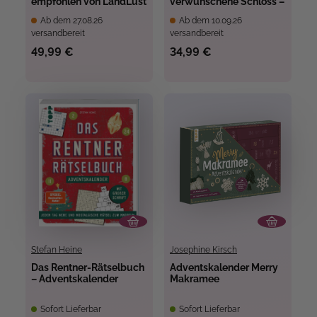
empfohlen von LandLust
verwunschene Schloss –
24 Puzzles mit
Ab dem 27.08.26
Ab dem 10.09.26
insgesamt 960 Teilen
versandbereit
versandbereit
49,99 €
34,99 €
Stefan Heine
Josephine Kirsch
Das Rentner-Rätselbuch
Adventskalender Merry
– Adventskalender
Makramee
Sofort Lieferbar
Sofort Lieferbar