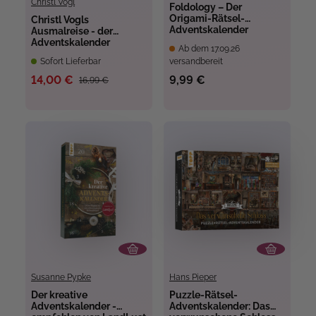
Christl Vogl
Foldology – Der
Origami-Rätsel-
Christl Vogls
Adventskalender
Ausmalreise - der
Adventskalender
Ab dem 17.09.26
Sofort Lieferbar
versandbereit
14,00 €
9,99 €
16,99 €
Susanne Pypke
Hans Pieper
Der kreative
Puzzle-Rätsel-
Adventskalender -
Adventskalender: Das