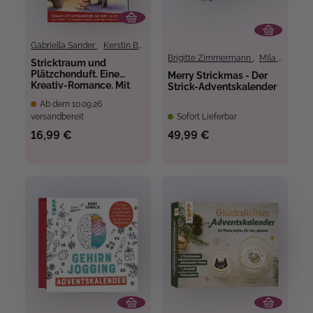
Gabriella Sander
,
Kerstin Balke
Brigitte Zimmermann
,
Mila Dierksen
Stricktraum und
Plätzchenduft. Eine
Merry Strickmas - Der
Kreativ-Romance. Mit
Strick-Adventskalender
Muster-Schal-Knit-
Ab dem 10.09.26
Along.
versandbereit
Sofort Lieferbar
Adventskalenderbuch
(Band 2)
16,99 €
49,99 €