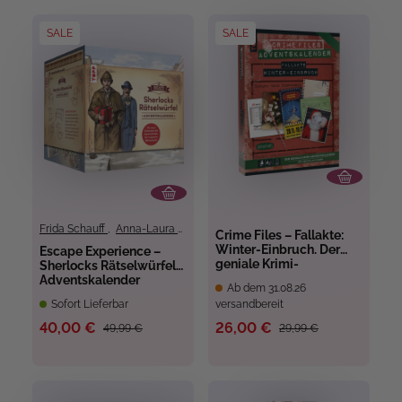
SALE
SALE
Frida Schauff
,
Anna-Laura Dietrich
,
Meike Schultchen
Crime Files – Fallakte:
Winter-Einbruch. Der
Escape Experience –
geniale Krimi-
Sherlocks Rätselwürfel
Adventskalender
Adventskalender
Ab dem 31.08.26
Sofort Lieferbar
versandbereit
40,00 €
26,00 €
49,99 €
29,99 €