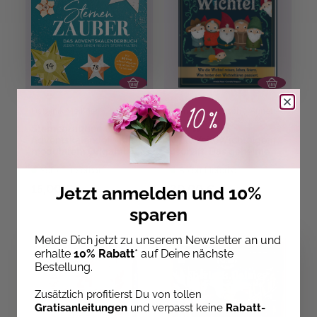
Dominik Meißner
Cornelia Pompsch
,
Annette Maas
Sternenzauber
WWW -
Adventskalender - mit
WeltWeiteWichtelgemei
modularem Origami
nschaft. Das geheime
traumhafte Sterne falten
Leben der Wichtel.
Sofort Lieferbar
Sofort Lieferbar
15,00 €
20,00 €
Jetzt anmelden und 10%
sparen
Melde Dich jetzt zu unserem Newsletter an und
erhalte
10% Rabatt
* auf Deine nächste
Bestellung.
Zusätzlich profitierst Du von tollen
Gratisanleitungen
und verpasst keine
Rabatt-