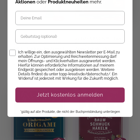
Aktionen
oder
Produktneuheiten
mehr.
Meike Schultchen
Geburtstag
24 DAYS
24 DAYS ESCAPE – Der
RÄTSELADVENTSKALEN
Escape Room
DER – Sudoku im Advent
Adventskalender:
Opt-In
Ich willige ein, den ausgewählten Newsletter per E-Mail zu
Sherlock Holmes und die
erhalten. Zur Optimierung und Reichweitenmessung darf
Sofort Lieferbar
Sofort lieferbar
Jagd nach Sir Wintersby
mein Öffnungs- und Klickverhalten ausgewertet werden.
12,99 €
16,99 €
Hierfür können erforderliche Informationen auf meinem
Endgerät gespeichert oder ausgelesen werden. Weitere
Details findest du unter topp-kreativ.de/datenschutz/. Ein
Widerruf ist jederzeit mit Wirkung für die Zukunft möglich.
Jetzt kostenlos anmelden
*gültig auf alle Produkte, die nicht der Buchpreisbindung unterliegen