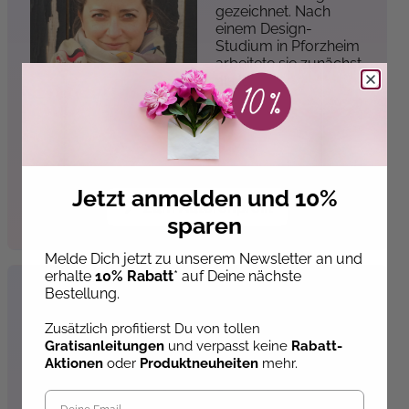
gezeichnet. Nach
einem Design-
Studium in Pforzheim
arbeitete sie zunächst
als Il...
privat
Jetzt anmelden und 10%
Zum Autorenprofil
sparen
Melde Dich jetzt zu unserem Newsletter an und
erhalte
10% Rabatt
* auf Deine nächste
Bestellung.
Dag Sebastian
Ahlander
Zusätzlich profitierst Du von tollen
Dag Sebastian
Gratisanleitungen
und verpasst keine
Rabatt-
Ahlander wurde 1944
Aktionen
oder
Produktneuheiten
mehr.
in Uppsala,
Schweden, geboren.