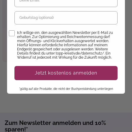
Er ist pensionierter
Generalkonsul und
Botschafter des ...
Geburtstag
Opt-In
Ich willige ein, den ausgewählten Newsletter per E-Mail zu
erhalten. Zur Optimierung und Reichweitenmessung darf
Fabian af Petersens
mein Öffnungs- und Klickverhalten ausgewertet werden.
Hierfür können erforderliche Informationen auf meinem
Zum Autorenprofil
Endgerät gespeichert oder ausgelesen werden. Weitere
Details findest du unter topp-kreativ.de/datenschutz/. Ein
Widerruf ist jederzeit mit Wirkung für die Zukunft möglich.
Jetzt kostenlos anmelden
Weitere Autoren
*gültig auf alle Produkte, die nicht der Buchpreisbindung unterliegen
Zum Newsletter anmelden und 10%
sparen!*