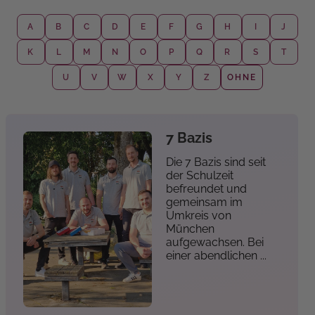
A
B
C
D
E
F
G
H
I
J
K
L
M
N
O
P
Q
R
S
T
U
V
W
X
Y
Z
OHNE
7 Bazis
Die 7 Bazis sind seit
der Schulzeit
befreundet und
gemeinsam im
Umkreis von
München
aufgewachsen. Bei
einer abendlichen ...