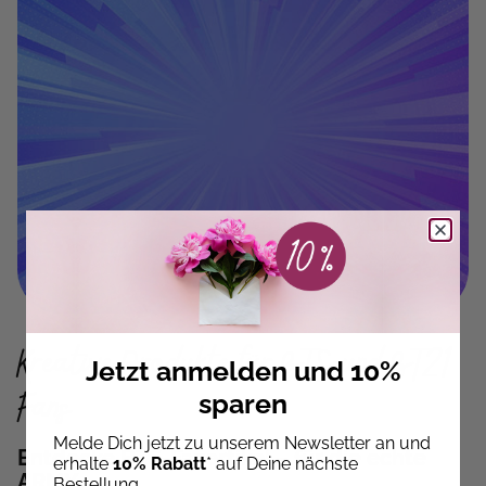
Kreative Produkte für BTS und BT21
Jetzt anmelden und 10%
Fans
sparen
Melde Dich jetzt zu unserem Newsletter an und
Entdecke BTS-Fanartikel – für die echte
erhalte
10% Rabatt
* auf Deine nächste
ARMY
Bestellung.