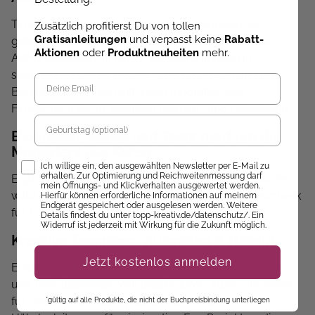
Tauche ein in die Welt von BTS, der international
Zusätzlich profitierst Du von tollen
Gratisanleitungen
und verpasst keine
Rabatt-
gefeierten K-Pop-Boygroup, die Millionen Fans als
Aktionen
oder
Produktneuheiten
mehr.
ARMY begeistert. In dieser Kategorie findest du
spannende Bücher, Kreativ- und Fanartikel rund um
Bangtan Boys – von offiziellen Biografien und
Fanbüchern bis zu kreativen Ausmal- und Häkelideen.
Geburtstag
Biografien, Rätsel und Tests rund um die
Megastars aus Korea
Opt-In
Ich willige ein, den ausgewählten Newsletter per E-Mail zu
erhalten. Zur Optimierung und Reichweitenmessung darf
Egal ob du tiefer in die Geschichte von BTS eintauchen
mein Öffnungs- und Klickverhalten ausgewertet werden.
willst oder auf der Suche nach dem perfekten Geschenk
Hierfür können erforderliche Informationen auf meinem
Endgerät gespeichert oder ausgelesen werden. Weitere
für Fans bist – hier wirst du fündig.
Details findest du unter topp-kreativ.de/datenschutz/. Ein
Widerruf ist jederzeit mit Wirkung für die Zukunft möglich.
Kreative Techniken: Ausmalen & Häkeln
Jetzt kostenlos anmelden
Entdecke BTS-Kreativbücher mit Fokus auf Ausmal-
und Häkeltechniken. Von detailreichen Ausmalmotiven
für entspannte Kreativpausen bis hin zu
*gültig auf alle Produkte, die nicht der Buchpreisbindung unterliegen