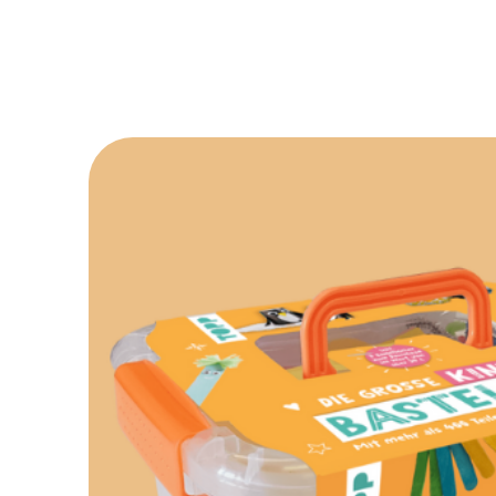
Gratisanleitungen
Aktionen
oder
Pro
Opt-In
Ich willige ein, den
Mail zu erhalten. Z
Reichweitenmessung
Klickverhalten ausg
erforderliche Infor
gespeichert oder au
findest du unter top
Widerruf ist jederze
möglich.
Jetzt ko
*gültig auf alle Produkte, die