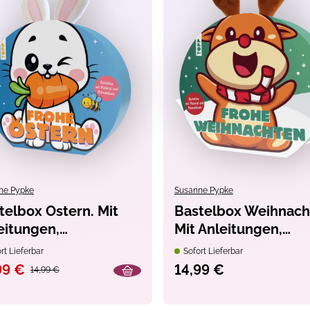
ne Pypke
Susanne Pypke
nmelden und
telbox Ostern. Mit
Bastelbox Weihnach
 sparen
eitungen,
Mit Anleitungen,
telmaterial und
Bastelmaterial und
u unserem Newsletter an und
rt Lieferbar
Sofort Lieferbar
* auf Deine nächste
machbuch
Mitmachbuch
99 €
14,99 €
14,99 €
st Du von tollen