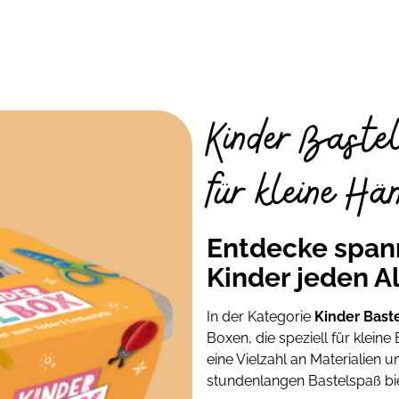
und verpasst keine
Rabatt-
duktneuheiten
mehr.
Kinder Baste
 ausgewählten Newsletter per E-
für kleine Hä
ur Optimierung und
 darf mein Öffnungs- und
ewertet werden. Hierfür können
mationen auf meinem Endgerät
sgelesen werden. Weitere Details
p-kreativ.de/datenschutz/. Ein
Entdecke span
it mit Wirkung für die Zukunft
Kinder jeden A
stenlos anmelden
In der Kategorie
Kinder Bast
Boxen, die speziell für klein
eine Vielzahl an Materialien 
 nicht der Buchpreisbindung unterliegen
stundenlangen Bastelspaß bi