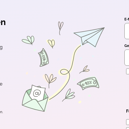
en
E-
Ge
ng
E
te
F
n.