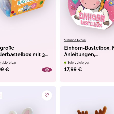
Susanne Pypke
 große
Einhorn-Bastelbox. 
derbastelbox mit 3
Anleitungen,
telbüchern zum
Bastelmaterial und
rt Lieferbar
Sofort Lieferbar
wnloaden
Mitmachbuch
99 €
17,99 €
E