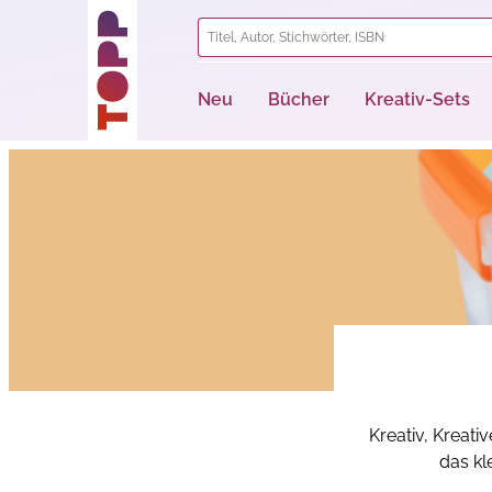
springen
Zur Hauptnavigation springen
Neu
Bücher
Kreativ-Sets
Kreativ, Kreati
das kl