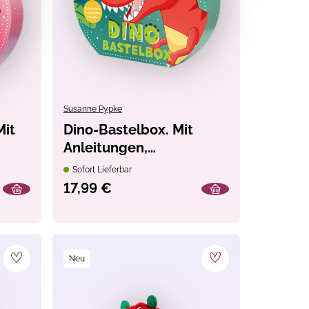
Susanne Pypke
Mit
Dino-Bastelbox. Mit
Anleitungen,
Bastelmaterial und
Sofort Lieferbar
Mitmachbuch
17,99 €
Neu