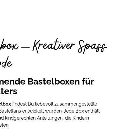
lbox – Kreativer Spass
nde
nende Bastelboxen für
lters
elbox
findest Du liebevoll zusammengestellte
e Bastelfans entwickelt wurden. Jede Box enthält
und kindgerechten Anleitungen, die Kindern
eten.