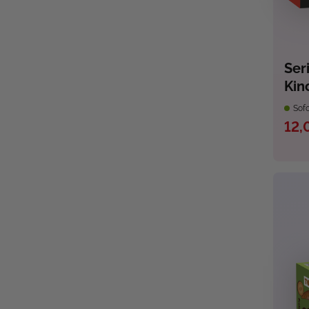
Ser
Kin
Sofo
12,