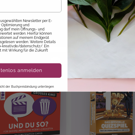
 Zwerge –
Essen - Trinken -
igswahl. Das offizielle
Genusserlebnis: Un
tenspiel zur Fantasy-
so?
 ausgewählten Newsletter per E-
em 09.10.26 versandbereit
Sofort Lieferbar
ur Optimierung und
a von Markus Heitz
 darf mein Öffnungs- und
99 €
12,00 €
14,99 €
ewertet werden. Hierfür können
mationen auf meinem Endgerät
sgelesen werden. Weitere Details
p-kreativ.de/datenschutz/. Ein
it mit Wirkung für die Zukunft
E
stenlos anmelden
 nicht der Buchpreisbindung unterliegen