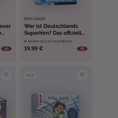
Romy Oswald
lever
Wer ist Deutschlands
e
Superhirn? Das offizielle
gen
Quizspiel zur Show
Ab dem 09.10.26 versandbereit
19,99 €
SALE