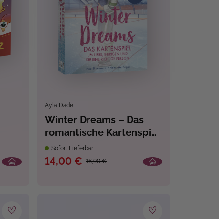
Ayla Dade
Winter Dreams – Das
romantische Kartenspiel
um Liebe, Intrigen und
Sofort Lieferbar
die eine richtige Person
14,00 €
16,99 €