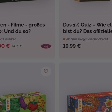
ien - Filme - großes
Das 1% Quiz – Wie c
o: Und du so?
bist du? Das offiziell
Kartenspiel mit Fra
rt Lieferbar
Ab dem 10.09.26 versandbereit
aus der Show
00 €
19,99 €
14,99 €