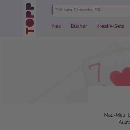
springen
Zur Hauptnavigation springen
Neu
Bücher
Kreativ-Sets
Mau-Mau, Un
Auswa