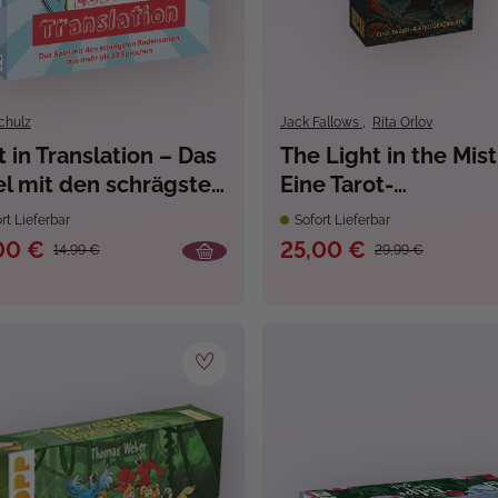
chulz
Jack Fallows
,
Rita Orlov
t in Translation – Das
The Light in the Mist
el mit den schrägsten
Eine Tarot-
ensarten aus mehr
Rätselgeschichte
rt Lieferbar
Sofort Lieferbar
 30 Sprachen
00 €
25,00 €
14,99 €
29,99 €