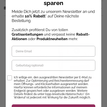
sparen
Bewertungen
Melde Dich jetzt zu unserem Newsletter an und
erhalte
10% Rabatt
* auf Deine nächste
Bestellung.
Zusätzlich profitierst Du von tollen
Weitere Spiele
Gratisanleitungen
und verpasst keine
Rabatt-
Aktionen
oder
Produktneuheiten
mehr.
Geburtstag
Opt-In
Ich willige ein, den ausgewählten Newsletter per E-Mail zu
erhalten. Zur Optimierung und Reichweitenmessung darf
mein Öffnungs- und Klickverhalten ausgewertet werden.
Hierfür können erforderliche Informationen auf meinem
Endgerät gespeichert oder ausgelesen werden. Weitere
Details findest du unter topp-kreativ.de/datenschutz/. Ein
7 Bazis
7 Bazis
Widerruf ist jederzeit mit Wirkung für die Zukunft möglich.
Krakel-Orakel Erweiterung
Krakel-Orakel Ü18-
– Neue Orakelkarten, neue
Erweiterung – Heiße