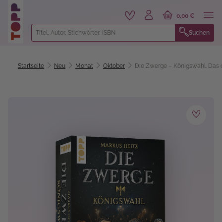
alt springen
0,00 €
Suchen
Startseite
Neu
Monat
Oktober
Die Zwerge – Königswahl. Das o
Bildergalerie überspringen