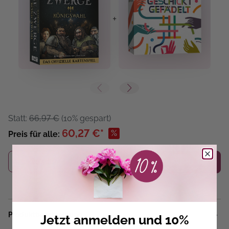
+
+
Statt:
66,97 €
(10% gespart)
60,27 €*
%
Preis für alle:
Details
In den Warenkorb
Produktbeschreibung
Jetzt anmelden und 10%