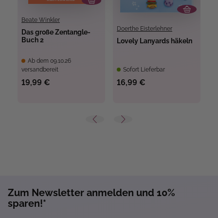
Beate Winkler
Doerthe Eisterlehner
Das große Zentangle-
B
Buch 2
g
Lovely Lanyards häkeln
Ab dem 09.10.26
versandbereit
Sofort Lieferbar
ve
19,99 €
16,99 €
2
Zum Newsletter anmelden und 10%
sparen!*