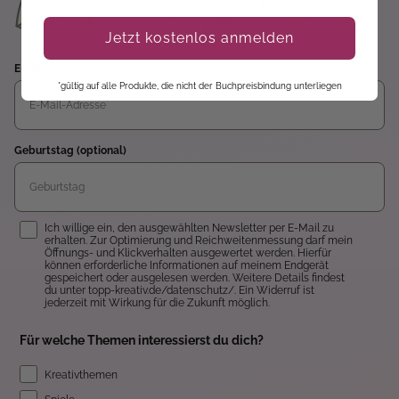
Jetzt kostenlos anmelden
E-Mail
*gültig auf alle Produkte, die nicht der Buchpreisbindung unterliegen
Geburtstag (optional)
Einwilligung
Ich willige ein, den ausgewählten Newsletter per E-Mail zu
erhalten. Zur Optimierung und Reichweitenmessung darf mein
Öffnungs- und Klickverhalten ausgewertet werden. Hierfür
können erforderliche Informationen auf meinem Endgerät
gespeichert oder ausgelesen werden. Weitere Details findest
du unter topp-kreativ.de/datenschutz/. Ein Widerruf ist
jederzeit mit Wirkung für die Zukunft möglich.
Für welche Themen interessierst du dich?
Kreativthemen