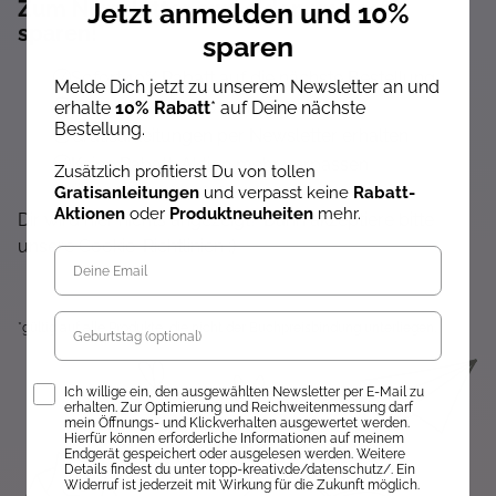
Zum Newsletter anmelden und 10%
Jetzt anmelden und 10%
sparen!*
sparen
Sofort 10% Rabatt auf die nächste Bestellung
Melde Dich jetzt zu unserem Newsletter an und
Exklusive Angebote erhalten
erhalte
10% Rabatt
* auf Deine nächste
Bestellung.
Gratisanleitungen per Newsletter erhalten
Keine Rabatt-Aktion mehr verpassen
Zusätzlich profitierst Du von tollen
Gratisanleitungen
und verpasst keine
Rabatt-
Über Neuheiten informiert werden
Aktionen
oder
Produktneuheiten
mehr.
Dir wird hier nichts angezeigt? Dann akzeptiere bitte
unsere Cookie-Richtlinien :)
Geburtstag
*gültig auf alle Produkte, die nicht der Buchpreisbindung unterliegen.
Opt-In
Ich willige ein, den ausgewählten Newsletter per E-Mail zu
erhalten. Zur Optimierung und Reichweitenmessung darf
mein Öffnungs- und Klickverhalten ausgewertet werden.
Hierfür können erforderliche Informationen auf meinem
Endgerät gespeichert oder ausgelesen werden. Weitere
Details findest du unter topp-kreativ.de/datenschutz/. Ein
Widerruf ist jederzeit mit Wirkung für die Zukunft möglich.