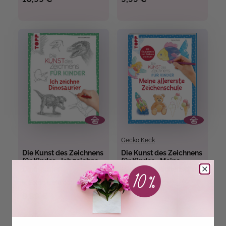
Gecko Keck
Die Kunst des Zeichnens
Die Kunst des Zeichnens
für Kinder - Ich zeichne
für Kinder - Meine
Dinosaurier
allererste Zeichenschule
Sofort Lieferbar
Sofort Lieferbar
9,99 €
14,99 €