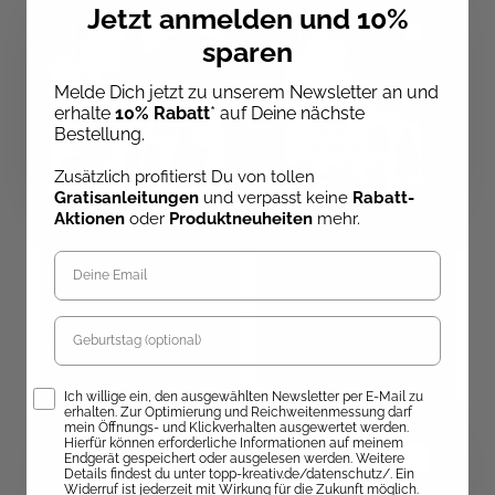
Jetzt anmelden und 10%
sparen
Melde Dich jetzt zu unserem Newsletter an und
erhalte
10% Rabatt
* auf Deine nächste
Bestellung.
Zusätzlich profitierst Du von tollen
Gratisanleitungen
und verpasst keine
Rabatt-
Aktionen
oder
Produktneuheiten
mehr.
Die Kunst des Zeichnens
Die Kunst des Zeichnens
Menschen - Der Quick-
- Comic, Manga, Fantasy
Start-Block
Geburtstag
Sofort Lieferbar
Sofort Lieferbar
12,00 €
22,00 €
Opt-In
Ich willige ein, den ausgewählten Newsletter per E-Mail zu
erhalten. Zur Optimierung und Reichweitenmessung darf
mein Öffnungs- und Klickverhalten ausgewertet werden.
Hierfür können erforderliche Informationen auf meinem
Endgerät gespeichert oder ausgelesen werden. Weitere
Details findest du unter topp-kreativ.de/datenschutz/. Ein
Widerruf ist jederzeit mit Wirkung für die Zukunft möglich.