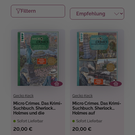
Filtern
Gecko Keck
Gecko Keck
Micro Crimes. Das Krimi-
Micro Crimes. Das Krimi-
Suchbuch. Sherlock
Suchbuch. Sherlock
Holmes und die
Holmes auf
Rückkehr des Prof.
Verfolgungsjagd durch
Sofort Lieferbar
Sofort Lieferbar
Moriarty
Europa. Finde die
Ganoven im Gewimmel
20,00 €
20,00 €
der Goldenen 20er