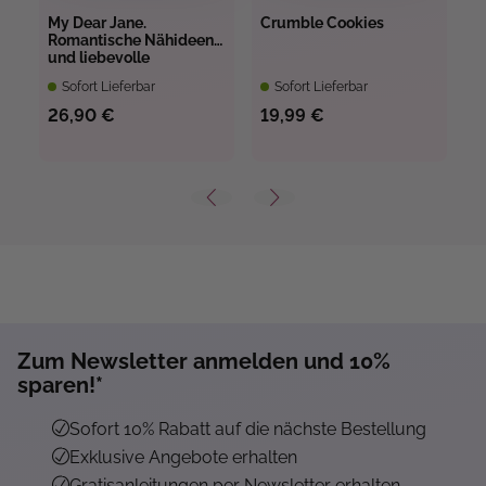
My Dear Jane.
Crumble Cookies
F
Romantische Nähideen
u
und liebevolle
u
Kreationen
W
Sofort Lieferbar
Sofort Lieferbar
26,90 €
19,99 €
1
Zum Newsletter anmelden und 10%
sparen!*
Sofort 10% Rabatt auf die nächste Bestellung
Exklusive Angebote erhalten
Gratisanleitungen per Newsletter erhalten