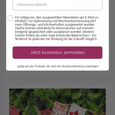
Geburtstag
Opt-In
Ich willige ein, den ausgewählten Newsletter per E-Mail zu
erhalten. Zur Optimierung und Reichweitenmessung darf
mein Öffnungs- und Klickverhalten ausgewertet werden.
Hierfür können erforderliche Informationen auf meinem
Endgerät gespeichert oder ausgelesen werden. Weitere
Details findest du unter topp-kreativ.de/datenschutz/. Ein
Widerruf ist jederzeit mit Wirkung für die Zukunft möglich.
Jetzt kostenlos anmelden
Handarbeiten
*gültig auf alle Produkte, die nicht der Buchpreisbindung unterliegen