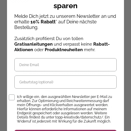
Nähereien
sparen
Sofort Lieferbar
Sofort Lieferbar
Melde Dich jetzt zu unserem Newsletter an und
26,90 €
32,00 €
erhalte
10% Rabatt
* auf Deine nächste
Bestellung.
Zusätzlich profitierst Du von tollen
Gratisanleitungen
und verpasst keine
Rabatt-
Aktionen
oder
Produktneuheiten
mehr.
Entdecke unsere Neuheiten!
Geburtstag
Opt-In
Ich willige ein, den ausgewählten Newsletter per E-Mail zu
erhalten. Zur Optimierung und Reichweitenmessung darf
mein Öffnungs- und Klickverhalten ausgewertet werden.
Hierfür können erforderliche Informationen auf meinem
Endgerät gespeichert oder ausgelesen werden. Weitere
Details findest du unter topp-kreativ.de/datenschutz/. Ein
Widerruf ist jederzeit mit Wirkung für die Zukunft möglich.