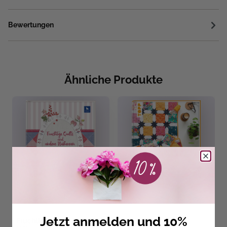
Bewertungen
Ähnliche Produkte
Jetzt anmelden und 10%
Fruchtige Quilts & andere
Patchwork