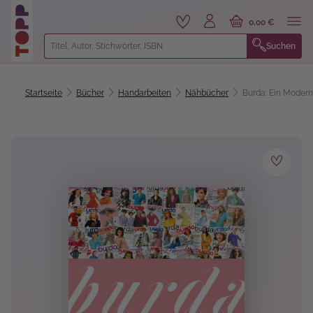
alt springen
0,00 €
Suchen
Startseite
Bücher
Handarbeiten
Nähbücher
Burda: Ein Modema
Bildergalerie überspringen