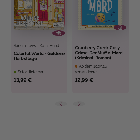
Sandra Tews
,
Kathi Hund
Cranberry Creek Cosy
C
Crime: Der Muffin-Mord
C
Colorful World - Goldene
(Kriminal-Roman)
L
Herbsttage
Ab dem 10.09.26
Sofort lieferbar
versandbereit
ve
13,99 €
12,99 €
1