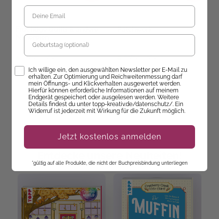
Fruchtige Quilts & andere
Patchwork
Nähereien
Geburtstag
Sofort Lieferbar
Sofort Lieferbar
Opt-In
26,90 €
32,00 €
Ich willige ein, den ausgewählten Newsletter per E-Mail zu
erhalten. Zur Optimierung und Reichweitenmessung darf
mein Öffnungs- und Klickverhalten ausgewertet werden.
Hierfür können erforderliche Informationen auf meinem
Endgerät gespeichert oder ausgelesen werden. Weitere
Details findest du unter topp-kreativ.de/datenschutz/. Ein
Widerruf ist jederzeit mit Wirkung für die Zukunft möglich.
Jetzt kostenlos anmelden
Entdecke unsere Neuheiten!
*gültig auf alle Produkte, die nicht der Buchpreisbindung unterliegen