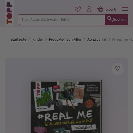
alt springen
0,00 €
Suchen
Startseite
Kinder
Produkte nach Alter
Ab 12 Jahre
#Real me - 
Bildergalerie überspringen