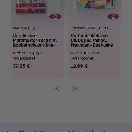
Veronika Hug
Thomas Goletz
,
DIDDL
T
Geschenkset
Die bunte Welt von
D
Multimuster-Tuch mit
DIDDL und seinen
D
Bobbel stricken (Knit-
Freunden - Das kleine
F
Along 2026)
Aquarell-Set
Ab dem 24.09.26
Ab dem 12.11.26
versandbereit
versandbereit
ve
39,95 €
12,99 €
1