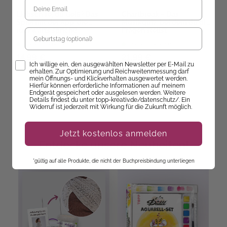
Liebsch'se, du Geiß? Das
Chartbreak – Das
Spiel mit der App, die
Musikquiz, bei dem du die
rückwärts spricht!
Fragen stellst
Geburtstag
Sofort Lieferbar
Sofort Lieferbar
14,99 €
21,99 €
Opt-In
Ich willige ein, den ausgewählten Newsletter per E-Mail zu
erhalten. Zur Optimierung und Reichweitenmessung darf
mein Öffnungs- und Klickverhalten ausgewertet werden.
Hierfür können erforderliche Informationen auf meinem
Endgerät gespeichert oder ausgelesen werden. Weitere
Details findest du unter topp-kreativ.de/datenschutz/. Ein
Widerruf ist jederzeit mit Wirkung für die Zukunft möglich.
Jetzt kostenlos anmelden
Entdecke unsere Neuheiten!
*gültig auf alle Produkte, die nicht der Buchpreisbindung unterliegen