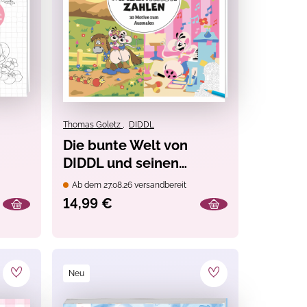
Thomas Goletz
,
DIDDL
Die bunte Welt von
DIDDL und seinen
elle
Freunden - Malen nach
Ab dem 27.08.26 versandbereit
Zahlen
14,99 €
Neu