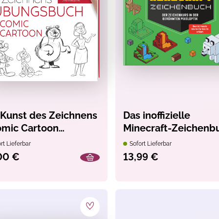
 Kunst des Zeichnens
Das inoffizielle
omic Cartoon
Minecraft-Zeichenb
ungsbuch
rt Lieferbar
Sofort Lieferbar
00 €
13,99 €