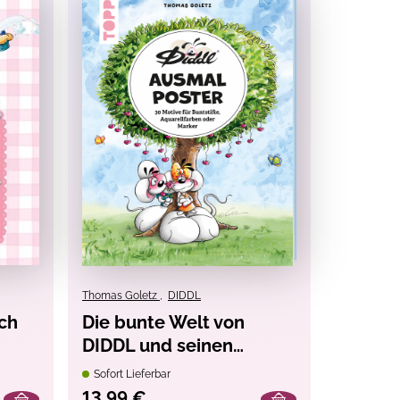
Thomas Goletz
,
DIDDL
ch
Die bunte Welt von
DIDDL und seinen
Freunden - 30
Sofort Lieferbar
Ausmalposter
13,99 €