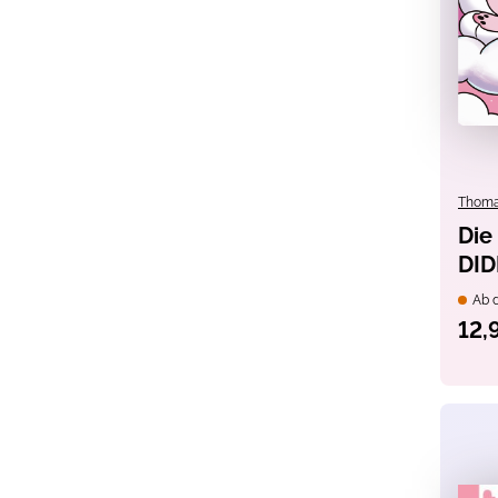
Thoma
Die
DID
Fre
Ab d
Life
12,