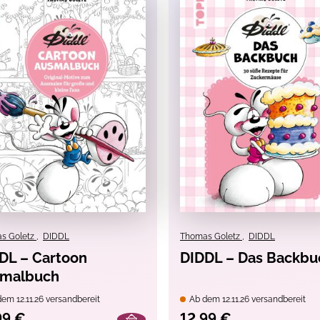
s Goletz
,
DIDDL
Thomas Goletz
,
DIDDL
DL – Cartoon
DIDDL – Das Backbu
malbuch
em 12.11.26 versandbereit
Ab dem 12.11.26 versandbereit
99 €
12,99 €