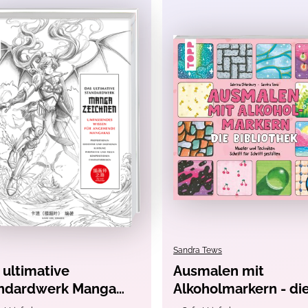
Sandra Tews
 ultimative
Ausmalen mit
ndardwerk Manga
Alkoholmarkern - di
chnen
Bibliothek