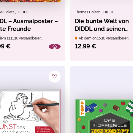
s Goletz
,
DIDDL
Thomas Goletz
,
DIDDL
DL – Ausmalposter –
Die bunte Welt von
te Freunde
DIDDL und seinen
Freunden - Cosy Sti
em 12.11.26 versandbereit
Ab dem 09.10.26 versandbereit
99 €
12,99 €