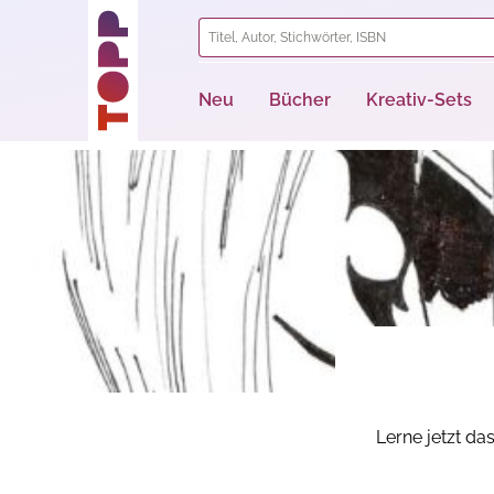
springen
Zur Hauptnavigation springen
Neu
Bücher
Kreativ-Sets
Lerne jetzt da