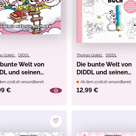
s Goletz
,
DIDDL
Thomas Goletz
,
DIDDL
 bunte Welt von
Die bunte Welt von
DL und seinen
DIDDL und seinen
unden - Diddl's Cosy
Freunden - Das offizi
em 27.08.26 versandbereit
Ab dem 27.08.26 versandbereit
Zeichenbuch
99 €
12,99 €