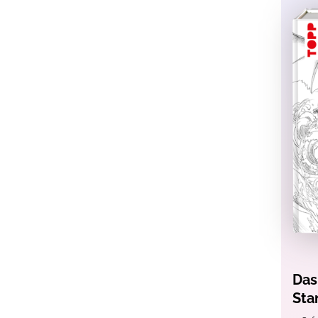
Das
Sta
zei