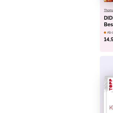
Thoma
DID
Bes
Ab d
14,