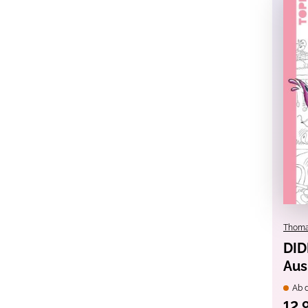
Thoma
DID
Aus
Ab d
12,