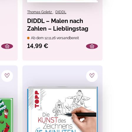
Thomas Goletz
,
DIDDL
DIDDL – Malen nach
Zahlen – Lieblingstag
cker
Ab dem 12.11.26 versandbereit
14,99 €