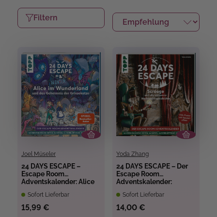
Filtern
Joel Müseler
Yoda Zhang
24 DAYS ESCAPE –
24 DAYS ESCAPE – Der
Escape Room
Escape Room
Adventskalender: Alice
Adventskalender:
im Wunderland und das
Scrooge und die
Sofort Lieferbar
Sofort Lieferbar
Geheimnis der
verlorene
Grinsekatze
Weihnachtsgeschichte
15,99 €
14,00 €