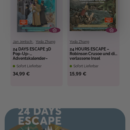
Jan Jentsch
,
Yoda Zhang
Yoda Zhang
24 DAYS ESCAPE 3D
24 HOURS ESCAPE –
Pop-Up-
Robinson Crusoe und die
Adventskalender–
verlassene Insel
Sherlock Holmes und
Sofort Lieferbar
Sofort Lieferbar
der Schlüssel des
Poseidon
34,99 €
15,99 €