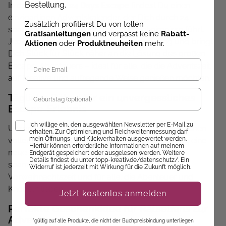
Bestellung.
In der Kategorie
24 Days Escape
findest Du einen
einzigartigen Adventskalender, der Dich durch 24
Zusätzlich profitierst Du von tollen
spannende Tage voller Rätsel und Geheimnisse führt.
Gratisanleitungen
und verpasst keine
Rabatt-
Jeder Tag bietet eine neue Herausforderung und bringt
Aktionen
oder
Produktneuheiten
mehr.
Dich Stück für Stück näher an die Lösung des großen
Escape-Abenteuers – ideal für alle, die die Adventszeit
auf kreative und aufregende Weise genießen möchten.
Geburtstag
Tägliche Rätsel für ein unvergessliches
Escape-Erlebnis
Opt-In
Ich willige ein, den ausgewählten Newsletter per E-Mail zu
Unser
24 Days Escape
-Kalender bietet Dir 24 Türchen
erhalten. Zur Optimierung und Reichweitenmessung darf
mein Öffnungs- und Klickverhalten ausgewertet werden.
voller Rätselspaß und Denksport. Löse jeden Tag eine
Hierfür können erforderliche Informationen auf meinem
neue Aufgabe, finde Hinweise und tauche in die
Endgerät gespeichert oder ausgelesen werden. Weitere
Details findest du unter topp-kreativ.de/datenschutz/. Ein
spannende Geschichte ein – perfekt für die
Widerruf ist jederzeit mit Wirkung für die Zukunft möglich.
Vorweihnachtszeit und für alle, die Abenteuer und
Knobeln lieben.
Jetzt kostenlos anmelden
Perfekte Geschenkidee für Rätselfans zur
Adventszeit
*gültig auf alle Produkte, die nicht der Buchpreisbindung unterliegen