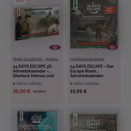
SALE
Meike Schultchen
,
Markus Müller
Annekatrin Baumann
24 DAYS ESCAPE 3D-
24 DAYS ESCAPE – Der
Adventskalender –
Escape Room
Sherlock Holmes und
Adventskalender:
das Castle in den
Sherlock Holmes und
Sofort Lieferbar
Sofort Lieferbar
Highlands
das schottische
Seeungeheuer
35,00 €
15,99 €
49,99 €