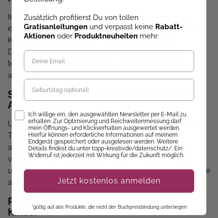
In der Kategorie
Tattoobücher für Kinder
findest Du
Zusätzlich profitierst Du von tollen
Gratisanleitungen
und verpasst keine
Rabatt-
eine bunte Auswahl an Tattoobüchern, die speziell für
Aktionen
oder
Produktneuheiten
mehr.
Kinder entwickelt wurden. Mit kinderfreundlichen
Designs und Motiven können Kinder ihre eigenen
temporären Tattoos gestalten und ihre Kreativität
ausleben.
Geburtstag
Spannende Tattoos zum Ausmalen und
Aufkleben
Opt-In
Ich willige ein, den ausgewählten Newsletter per E-Mail zu
erhalten. Zur Optimierung und Reichweitenmessung darf
Unsere
Tattoobücher für Kinder
bieten eine Vielzahl an
mein Öffnungs- und Klickverhalten ausgewertet werden.
Tattoo-Motiven, die mit Buntstiften oder Filzstiften
Hierfür können erforderliche Informationen auf meinem
Endgerät gespeichert oder ausgelesen werden. Weitere
ausgemalt und anschließend als temporäre Tattoos
Details findest du unter topp-kreativ.de/datenschutz/. Ein
Widerruf ist jederzeit mit Wirkung für die Zukunft möglich.
verwendet werden können. Ideal für kreative Pausen
und als spaßige Aktivität für Kinder, die gerne neue Dinge
Jetzt kostenlos anmelden
ausprobieren.
Perfekte Geschenkideen für kreative
*gültig auf alle Produkte, die nicht der Buchpreisbindung unterliegen
Kinder