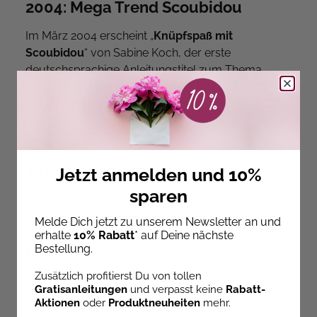
2004: Mega Trend Scoubidou
Im März 2004 erscheint „
Knüpfspaß mit
Scoubidou
“ von Sabine Koch, der erste
deutschsprachige Anleitungstitel zum Thema
Scoubidou. Dieser Titel verkauft sich innerhalb von
nur sieben Monaten 260.000 Mal.
2005: 50 Jahre frech und kreativ
Jetzt anmelden und 10%
sparen
Ein Jahr später feiert der frechverlag seinen
50.
Geburtstag
und kann auf ein halbes Jahrhundert
Melde Dich jetzt zu unserem Newsletter an und
voller kreativer Erfolge, neuer Trends und
erhalte
10% Rabatt
* auf Deine nächste
Bestellung.
Innovationen zurückschauen.
Zusätzlich profitierst Du von tollen
Gratisanleitungen
und verpasst keine
Rabatt-
Aktionen
oder
Produktneuheiten
mehr.