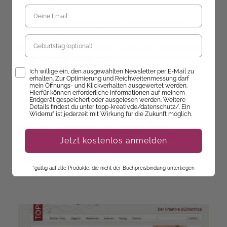
2010: Digitaler Vorreiter
2010 werden Grundlagentitel bei klassischen
Kreativthemen mit einer
DVD
ausgestattet. Für
Geburtstag
dieses Konzept erhält der Verlag den
Innovations-
Preis „Creative Impulse“
.
Opt-In
Ich willige ein, den ausgewählten Newsletter per E-Mail zu
erhalten. Zur Optimierung und Reichweitenmessung darf
Zur gleichen Zeit wird auch der erste
E-Mail
mein Öffnungs- und Klickverhalten ausgewertet werden.
Newsletter
an Kreativbegeisterte verschickt.
Hierfür können erforderliche Informationen auf meinem
Endgerät gespeichert oder ausgelesen werden. Weitere
Details findest du unter topp-kreativ.de/datenschutz/. Ein
Vier Jahre später geht die
Digitale
Widerruf ist jederzeit mit Wirkung für die Zukunft möglich.
Bibliothek
online. Von nun an sind digitale
Vorlagen und Videos zu ausgewählten Büchern
Jetzt kostenlos anmelden
jederzeit und von überall abrufbar – auch hier gilt
der frechverlag als Vorreiter.
*gültig auf alle Produkte, die nicht der Buchpreisbindung unterliegen