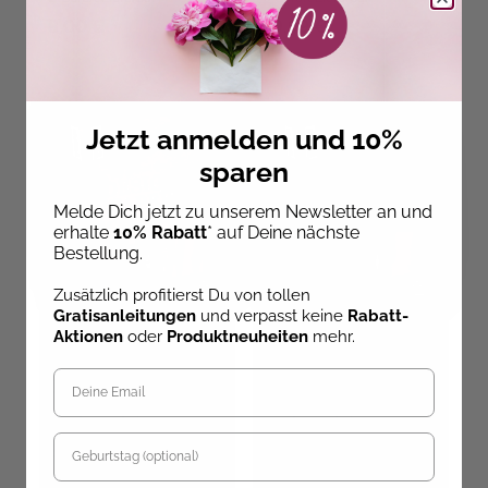
8,00 €
29,99 €
Jetzt anmelden und 10%
sparen
Melde Dich jetzt zu unserem Newsletter an und
erhalte
10% Rabatt
* auf Deine nächste
Bestellung.
Zusätzlich profitierst Du von tollen
Gratisanleitungen
und verpasst keine
Rabatt-
Ludmila Blum
Ludmila Blum
Aktionen
oder
Produktneuheiten
mehr.
Design Paper A6: Alles
Design Paper A6: Frohe
Gute zu allem. Mit
Weihnachten. Mit
Handlettering-
Handlettering-
Grundkurs
Grundkurs
Sofort Lieferbar
Sofort Lieferbar
Geburtstag
8,00 €
6,00 €