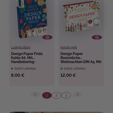
Ludmila Blum
Kerstin Heß
Design Paper Frida
Design Paper
Kahlo A6. Mit
Besinnliche
Handlettering-
Weihnachten DIN A5. Mit
Grundkurs
Falz für Klappkarten
Sofort Lieferbar
Sofort Lieferbar
8,00 €
12,00 €
1
2
3
Seite
Seite
Seite