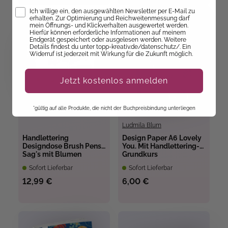
Opt-In
Ich willige ein, den ausgewählten Newsletter per E-Mail zu
erhalten. Zur Optimierung und Reichweitenmessung darf
mein Öffnungs- und Klickverhalten ausgewertet werden.
Hierfür können erforderliche Informationen auf meinem
Endgerät gespeichert oder ausgelesen werden. Weitere
Details findest du unter topp-kreativ.de/datenschutz/. Ein
Widerruf ist jederzeit mit Wirkung für die Zukunft möglich.
Jetzt kostenlos anmelden
*gültig auf alle Produkte, die nicht der Buchpreisbindung unterliegen
Ludmila Blum
Handlettering
Design Paper A6 Lovely
Designdose Brush Pens
You. Mit Handlettering-
Sag's mit Blumen
Grundkurs
Sofort Lieferbar
Sofort Lieferbar
12,99 €
6,00 €