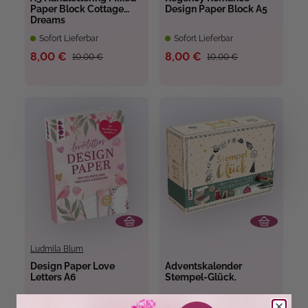
Paper Block Cottage
Design Paper Block A5
Dreams
Sofort Lieferbar
Sofort Lieferbar
8,00 €
8,00 €
10,00 €
10,00 €
Ludmila Blum
Design Paper Love
Adventskalender
Letters A6
Stempel-Glück.
Sofort Lieferbar
Sofort Lieferbar