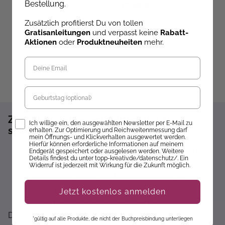
(
Bestellung.
39,95 €
12,99 €
1
Zusätzlich profitierst Du von tollen
Gratisanleitungen
und verpasst keine
Rabatt-
Aktionen
oder
Produktneuheiten
mehr.
Geburtstag
Zum Newsletter anmelden und 10%
Opt-In
Ich willige ein, den ausgewählten Newsletter per E-Mail zu
sparen!*
erhalten. Zur Optimierung und Reichweitenmessung darf
mein Öffnungs- und Klickverhalten ausgewertet werden.
Hierfür können erforderliche Informationen auf meinem
Sofort 10% Rabatt auf die nächste Bestellung
Endgerät gespeichert oder ausgelesen werden. Weitere
Details findest du unter topp-kreativ.de/datenschutz/. Ein
Exklusive Angebote erhalten
Widerruf ist jederzeit mit Wirkung für die Zukunft möglich.
Gratisanleitungen per Newsletter erhalten
Keine Rabatt-Aktion mehr verpassen
Jetzt kostenlos anmelden
Über Neuheiten informiert werden
Dir wird hier nichts angezeigt? Dann akzeptiere bitte
*gültig auf alle Produkte, die nicht der Buchpreisbindung unterliegen