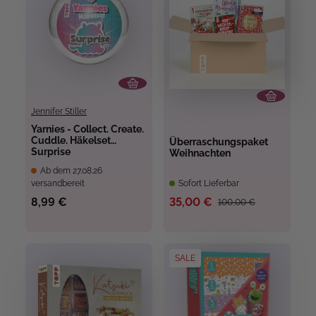
Jennifer Stiller
Yarnies - Collect. Create.
Cuddle. Häkelset
Überraschungspaket
Surprise
Weihnachten
Ab dem 27.08.26
versandbereit
Sofort Lieferbar
8,99 €
35,00 €
100,00 €
SALE