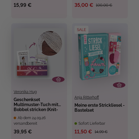
15,99 €
35,00 €
100,00 €
SALE
Veronika Hug
Anja Ritterhoff
Geschenkset
Multimuster-Tuch mit
Meine erste Strickliesel -
Bobbel stricken (Knit-
Bastelset
Along 2026)
Ab dem 24.09.26
versandbereit
Sofort Lieferbar
39,95 €
11,50 €
14,99 €