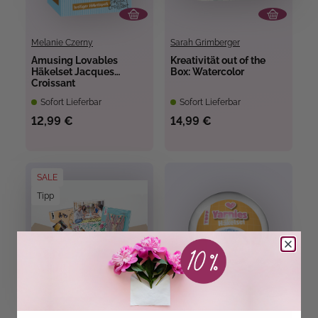
Melanie Czerny
Sarah Grimberger
Amusing Lovables
Kreativität out of the
Häkelset Jacques
Box: Watercolor
Croissant
Sofort Lieferbar
Sofort Lieferbar
12,99 €
14,99 €
SALE
Tipp