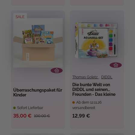
SALE
Thomas Goletz
,
DIDDL
Die bunte Welt von
DIDDL und seinen
Überraschungspaket für
Freunden - Das kleine
Kinder
Aquarell-Set
Ab dem 12.11.26
Sofort Lieferbar
versandbereit
35,00 €
12,99 €
100,00 €