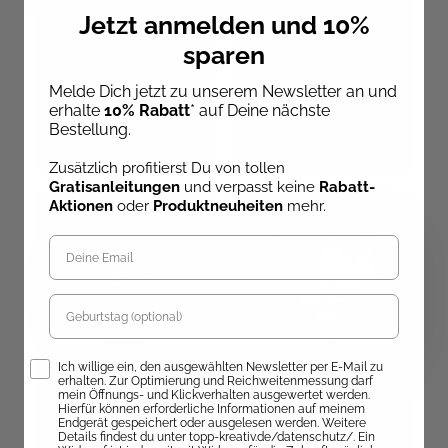
Jennifer Stiller
Jetzt anmelden und 10%
Yarnies - Collect. Create.
Cuddle. Häkelset
Überraschungspaket
sparen
Pinguin
Kreative Auszeit für
Erwachsene
Ab dem 27.08.26
Melde Dich jetzt zu unserem Newsletter an und
Sofort Lieferbar
versandbereit
erhalte
10% Rabatt
* auf Deine nächste
Bestellung.
35,00 €
8,99 €
100,00 €
Zusätzlich profitierst Du von tollen
Gratisanleitungen
und verpasst keine
Rabatt-
Aktionen
oder
Produktneuheiten
mehr.
Geburtstag
Opt-In
Ich willige ein, den ausgewählten Newsletter per E-Mail zu
erhalten. Zur Optimierung und Reichweitenmessung darf
mein Öffnungs- und Klickverhalten ausgewertet werden.
Hierfür können erforderliche Informationen auf meinem
Jennifer Stiller
Endgerät gespeichert oder ausgelesen werden. Weitere
Elke Eder
Yarnies - Collect. Create.
Details findest du unter topp-kreativ.de/datenschutz/. Ein