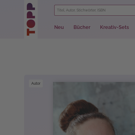
springen
Zur Hauptnavigation springen
Neu
Bücher
Kreativ-Sets
Bildergalerie überspringen
Autor