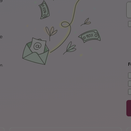
E
te
F
n.