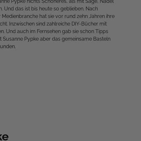
anne Pypke nichts Schöneres, als mit Säge, Nadel
. Und das ist bis heute so geblieben. Nach
r Medienbranche hat sie vor rund zehn Jahren ihre
t. Inzwischen sind zahlreiche DIY-Bücher mit
nen. Und auch im Fernsehen gab sie schon Tipps
ßt Susanne Pypke aber das gemeinsame Basteln
eunden.
ke