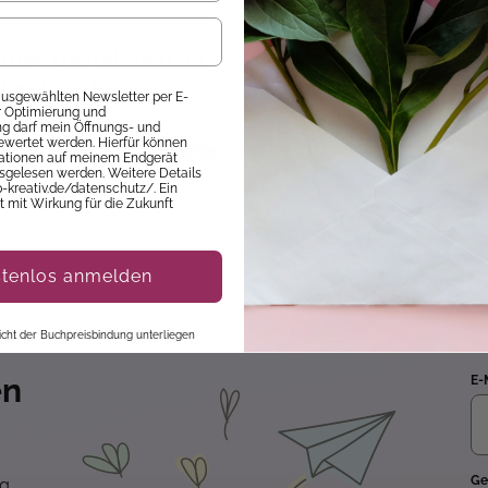
roße Bastelbuch für
Bibi & Tina - Mein
llerkleinsten
kreativer Pferdespa
 ausgewählten Newsletter per E-
material
Martinshof
ur Optimierung und
Lieferbar
Sofort Lieferbar
 darf mein Öffnungs- und
ewertet werden. Hierfür können
 €
11,00 €
14,99 €
mationen auf meinem Endgerät
sgelesen werden. Weitere Details
p-kreativ.de/datenschutz/. Ein
it mit Wirkung für die Zukunft
stenlos anmelden
 nicht der Buchpreisbindung unterliegen
en
E-
Ge
ng