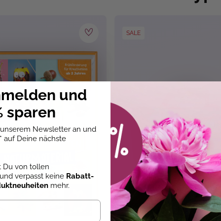
SALE
nmelden und
 sparen
u unserem Newsletter an und
* auf Deine nächste
st Du von tollen
und verpasst keine
Rabatt-
duktneuheiten
mehr.