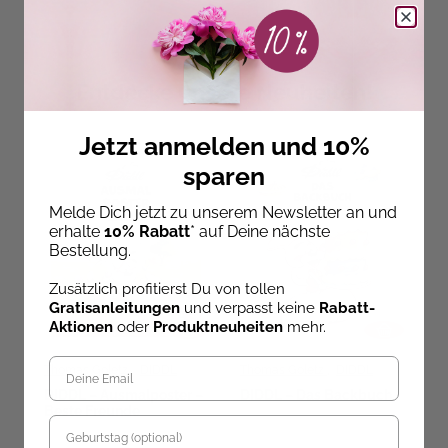
Entdecke unsere Neuheiten!
Jetzt anmelden und 10%
sparen
Melde Dich jetzt zu unserem Newsletter an und
erhalte
10% Rabatt
* auf Deine nächste
Bestellung.
Zusätzlich profitierst Du von tollen
Gratisanleitungen
und verpasst keine
Rabatt-
Aktionen
oder
Produktneuheiten
mehr.
Thomas Goletz
,
DIDDL
Thomas Goletz
,
DIDDL
T
DIDDL – Ausmalposter –
DIDDL – Das Backbuch
D
Beste Freunde
A
Geburtstag