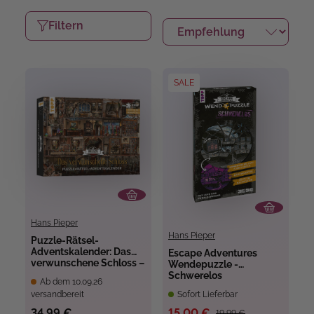
Filtern
SALE
Hans Pieper
Hans Pieper
Puzzle-Rätsel-
Adventskalender: Das
Escape Adventures
verwunschene Schloss –
Wendepuzzle -
24 Puzzles mit
Schwerelos
Ab dem 10.09.26
insgesamt 960 Teilen
versandbereit
Sofort Lieferbar
34,99 €
15,00 €
19,99 €