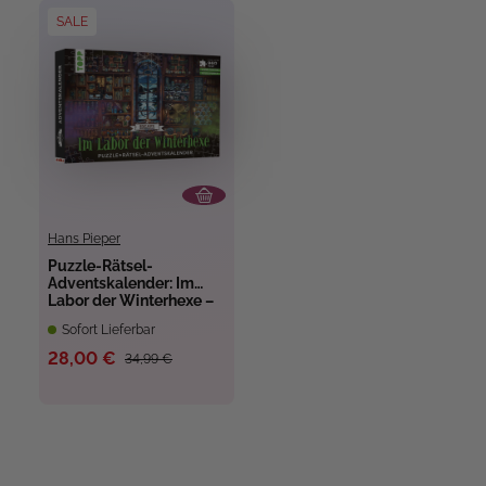
SALE
Hans Pieper
Puzzle-Rätsel-
Adventskalender: Im
Labor der Winterhexe –
24 Puzzles mit
Sofort Lieferbar
insgesamt 960 Teilen
28,00 €
34,99 €