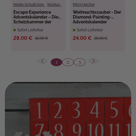
Meike Schultchen
,
Markus Müller
Mimi Hecher
Escape Experience
Weihnachtszauber - Der
Adventskalender – Die
Diamond-Painting-
Schatzkammer der
Adventskalender
Kleopatra
Sofort Lieferbar
Sofort Lieferbar
28,00 €
24,00 €
32,99 €
26,99 €
1
2
3
Seite
Seite
Seite