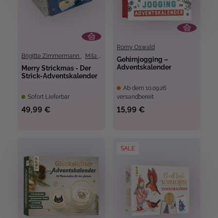
Romy Oswald
Brigitte Zimmermann
,
Mila Dierksen
Gehirnjogging –
Adventskalender
Merry Strickmas - Der
Strick-Adventskalender
Ab dem 10.09.26
Sofort Lieferbar
versandbereit
49,99 €
15,99 €
SALE