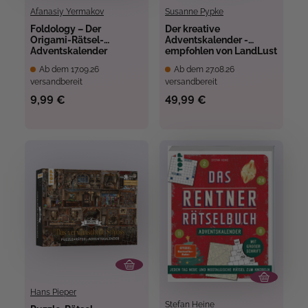
Afanasiy Yermakov
Susanne Pypke
Foldology – Der
Der kreative
Origami-Rätsel-
Adventskalender -
Adventskalender
empfohlen von LandLust
Ab dem 17.09.26
Ab dem 27.08.26
versandbereit
versandbereit
9,99 €
49,99 €
Hans Pieper
Stefan Heine