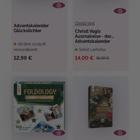
Christl Vogl
Adventskalender
Glückslichter
Christl Vogls
Ausmalreise - der
Adventskalender
Ab dem 10.09.26
versandbereit
Sofort Lieferbar
12,99 €
14,00 €
16,99 €