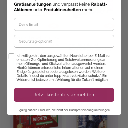
Gratisanleitungen
und verpasst keine
Rabatt-
Aktionen
oder
Produktneuheiten
mehr.
Geburtstag
Sebastian Frenzel
,
Kristina Gehrmann
,
Simon Zimpfer
Adventskalender Escape
Familien-Bastel-
Adventures - Die
Adventskalender - 24
geheimnisvolle Burg
Bastelprojekte mit
Opt-In
Ich willige ein, den ausgewählten Newsletter per E-Mail zu
Material
erhalten. Zur Optimierung und Reichweitenmessung darf
Sofort Lieferbar
Sofort Lieferbar
mein Öffnungs- und Klickverhalten ausgewertet werden.
Hierfür können erforderliche Informationen auf meinem
20,00 €
39,99 €
30,00 €
Endgerät gespeichert oder ausgelesen werden. Weitere
Details findest du unter topp-kreativ.de/datenschutz/. Ein
Widerruf ist jederzeit mit Wirkung für die Zukunft möglich.
SALE
Jetzt kostenlos anmelden
*gültig auf alle Produkte, die nicht der Buchpreisbindung unterliegen