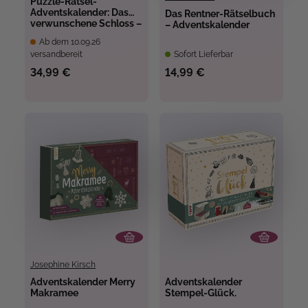
Puzzle-Rätsel-
Adventskalender: Das
Das Rentner-Rätselbuch
verwunschene Schloss –
– Adventskalender
24 Puzzles mit
Ab dem 10.09.26
insgesamt 960 Teilen
versandbereit
Sofort Lieferbar
34,99 €
14,99 €
Josephine Kirsch
Adventskalender Merry
Adventskalender
Makramee
Stempel-Glück.