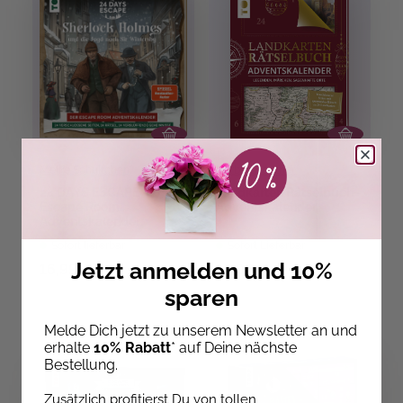
Meike Schultchen
Norbert Pautner
24 DAYS ESCAPE – Der
Landkarten Rätselbuch -
Escape Room
Adventskalender
Adventskalender:
Sherlock Holmes und die
Sofort lieferbar
Sofort Lieferbar
Jagd nach Sir Wintersby
Jetzt anmelden und 10%
16,99 €
15,00 €
sparen
Melde Dich jetzt zu unserem Newsletter an und
SALE
erhalte
10% Rabatt
* auf Deine nächste
Bestellung.
Zusätzlich profitierst Du von tollen