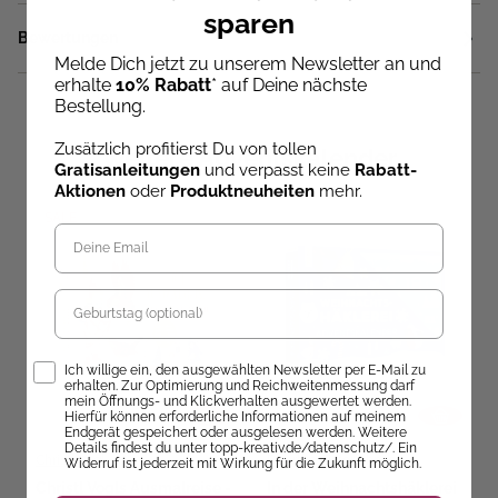
sparen
Bewertungen
Melde Dich jetzt zu unserem Newsletter an und
erhalte
10% Rabatt
* auf Deine nächste
Bestellung.
Zusätzlich profitierst Du von tollen
Weitere Adventskalender
Gratisanleitungen
und verpasst keine
Rabatt-
Aktionen
oder
Produktneuheiten
mehr.
SALE
Geburtstag
Opt-In
Ich willige ein, den ausgewählten Newsletter per E-Mail zu
erhalten. Zur Optimierung und Reichweitenmessung darf
mein Öffnungs- und Klickverhalten ausgewertet werden.
Hierfür können erforderliche Informationen auf meinem
Endgerät gespeichert oder ausgelesen werden. Weitere
Details findest du unter topp-kreativ.de/datenschutz/. Ein
Christl Vogl
Doerthe Eisterlehner
Widerruf ist jederzeit mit Wirkung für die Zukunft möglich.
Christl Vogls Ausmalreise -
In der Weihnachtshäklerei