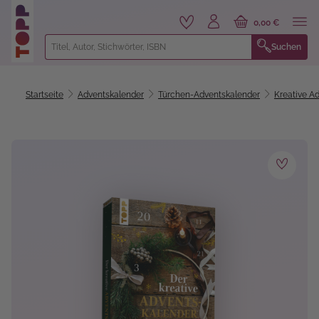
alt springen
0,00 €
Suchen
Startseite
Adventskalender
Türchen-Adventskalender
Kreative A
Bildergalerie überspringen