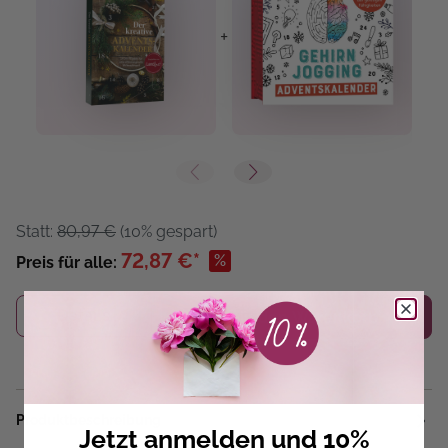
+
+
Statt:
80,97 €
(10% gespart)
72,87 €*
%
Preis für alle:
Details
In den Warenkorb
Produktbeschreibung
Jetzt anmelden und 10%