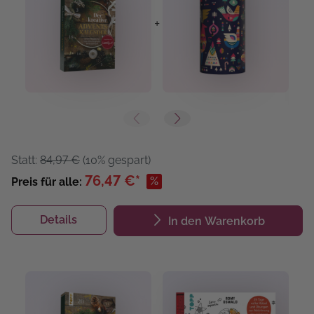
+
+
Statt:
84,97 €
(10% gespart)
76,47 €*
%
Preis für alle:
Details
In den Warenkorb