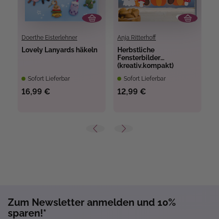
Doerthe Eisterlehner
Anja Ritterhoff
Lovely Lanyards häkeln
Herbstliche
D
Fensterbilder
S
(kreativ.kompakt)
B
Sofort Lieferbar
Sofort Lieferbar
16,99 €
12,99 €
1
Zum Newsletter anmelden und 10%
sparen!*