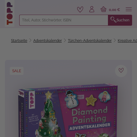
alt springen
0,00 €
Suchen
Startseite
Adventskalender
Türchen-Adventskalender
Kreative A
Bildergalerie überspringen
SALE