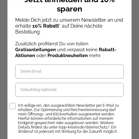
Diamond Painting
Diamond-Sticker-
Adventskalender
Adventskalender
sparen
Glitzerndes
Weihnachtsdorf. Mit
Melde Dich jetzt zu unserem Newsletter an und
Sofort Lieferbar
Sofort Lieferbar
Material und Werkzeug für
erhalte
10% Rabatt
* auf Deine nächste
24 Aufsteller
25,00 €
13,99 €
29,99 €
Bestellung.
Zusätzlich profitierst Du von tollen
Gratisanleitungen
und verpasst keine
Rabatt-
Aktionen
oder
Produktneuheiten
mehr.
Entdecke unsere Neuheiten!
Geburtstag
Opt-In
Ich willige ein, den ausgewählten Newsletter per E-Mail zu
erhalten. Zur Optimierung und Reichweitenmessung darf
mein Öffnungs- und Klickverhalten ausgewertet werden.
Hierfür können erforderliche Informationen auf meinem
Endgerät gespeichert oder ausgelesen werden. Weitere
Details findest du unter topp-kreativ.de/datenschutz/. Ein
Widerruf ist jederzeit mit Wirkung für die Zukunft möglich.