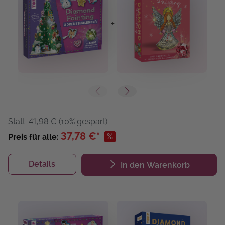
+
+
Statt:
41,98 €
(10% gespart)
37,78 €*
%
Preis für alle:
Details
In den Warenkorb