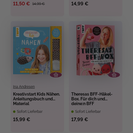
11,50 €
14,99 €
14,99 €
Ina Andresen
Kreativstart Kids Nähen.
Theresas BFF-Häkel-
Anleitungsbuch und
Box. Für dich und
Material
deine:n BFF
Sofort Lieferbar
Sofort Lieferbar
15,99 €
17,99 €