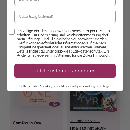
Green DIY mit Kaffee
Die 150 besten
Geburtstag
oder Tee
zuckerfreien Rezepte für
die Ninja Creami
Sofort Lieferbar
Sofort Lieferbar
Opt-In
Ich willige ein, den ausgewählten Newsletter per E-Mail zu
19,99 €
14,99 €
erhalten. Zur Optimierung und Reichweitenmessung darf
mein Öffnungs- und Klickverhalten ausgewertet werden.
Hierfür können erforderliche Informationen auf meinem
Endgerät gespeichert oder ausgelesen werden. Weitere
Details findest du unter topp-kreativ.de/datenschutz/. Ein
Widerruf ist jederzeit mit Wirkung für die Zukunft möglich.
Jetzt kostenlos anmelden
*gültig auf alle Produkte, die nicht der Buchpreisbindung unterliegen
Dr. Christine Schlitt
Comfort in One
Fit & satt mit Skyr -