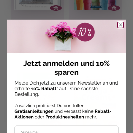
Jeanne d'Arc Living.
Die 150 besten Rezepte
Hyggeleben
für die Ninja Slushi
Sofort Lieferbar
Sofort Lieferbar
39,95 €
12,99 €
Jetzt anmelden und 10%
sparen
Melde Dich jetzt zu unserem Newsletter an und
erhalte
10% Rabatt
* auf Deine nächste
Bestellung.
Zusätzlich profitierst Du von tollen
Gratisanleitungen
und verpasst keine
Rabatt-
Aktionen
oder
Produktneuheiten
mehr.