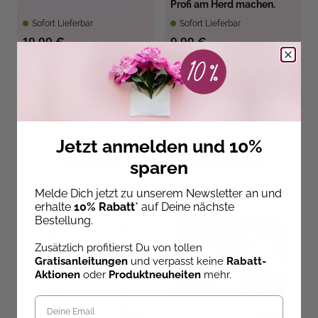
Profi am Herd machen.
Sofort Lieferbar
Sofort Lieferbar
19,99 €
9,99 €
Jetzt anmelden und 10%
Entdecke unsere Neuheiten!
sparen
Melde Dich jetzt zu unserem Newsletter an und
erhalte
10% Rabatt
* auf Deine nächste
Bestellung.
Zusätzlich profitierst Du von tollen
Gratisanleitungen
und verpasst keine
Rabatt-
Aktionen
oder
Produktneuheiten
mehr.