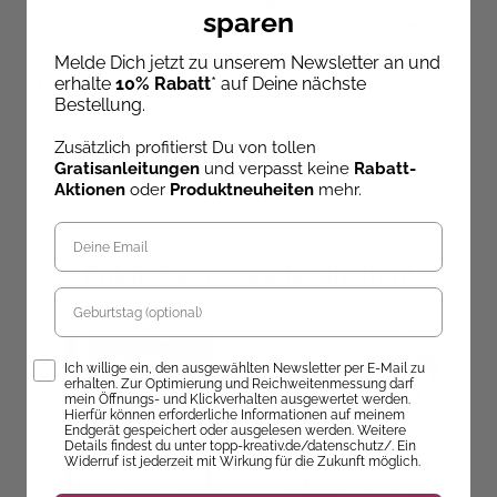
Prompts, die dich zum
sparen
Profi am Herd machen.
Sofort Lieferbar
Sofort Lieferbar
Melde Dich jetzt zu unserem Newsletter an und
19,99 €
9,99 €
erhalte
10% Rabatt
* auf Deine nächste
Bestellung.
Zusätzlich profitierst Du von tollen
Gratisanleitungen
und verpasst keine
Rabatt-
Aktionen
oder
Produktneuheiten
mehr.
Entdecke unsere Neuheiten!
Geburtstag
Opt-In
Ich willige ein, den ausgewählten Newsletter per E-Mail zu
erhalten. Zur Optimierung und Reichweitenmessung darf
mein Öffnungs- und Klickverhalten ausgewertet werden.
Hierfür können erforderliche Informationen auf meinem
Endgerät gespeichert oder ausgelesen werden. Weitere
Details findest du unter topp-kreativ.de/datenschutz/. Ein
Widerruf ist jederzeit mit Wirkung für die Zukunft möglich.