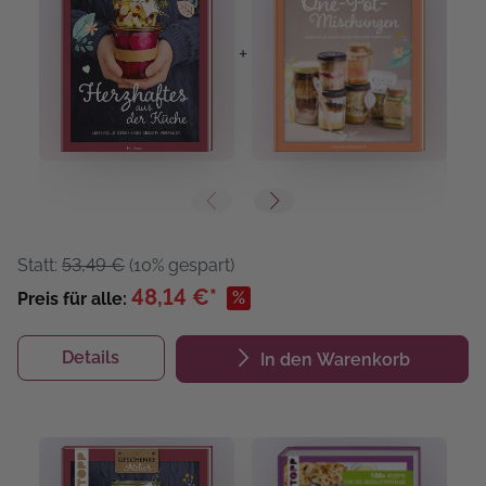
+
+
Statt:
53,49 €
(10% gespart)
48,14 €*
%
Preis für alle:
Details
In den Warenkorb