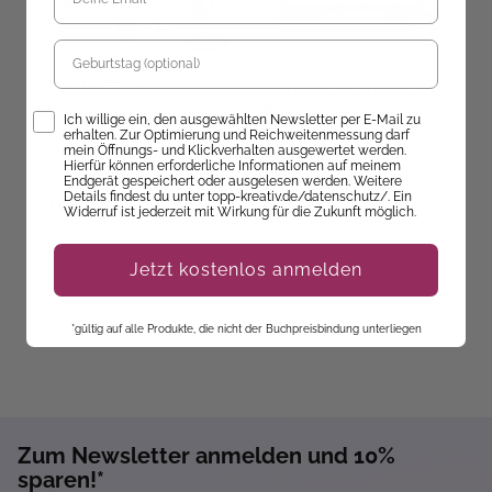
Geburtstag
Beate Winkler
Doerthe Eisterlehner
Das große Zentangle-
M
Buch 2
u
Lovely Lanyards häkeln
Opt-In
Ich willige ein, den ausgewählten Newsletter per E-Mail zu
A
erhalten. Zur Optimierung und Reichweitenmessung darf
B
mein Öffnungs- und Klickverhalten ausgewertet werden.
Ab dem 09.10.26
Hierfür können erforderliche Informationen auf meinem
Sofort Lieferbar
versandbereit
ve
Endgerät gespeichert oder ausgelesen werden. Weitere
Details findest du unter topp-kreativ.de/datenschutz/. Ein
16,99 €
19,99 €
5
Widerruf ist jederzeit mit Wirkung für die Zukunft möglich.
Jetzt kostenlos anmelden
*gültig auf alle Produkte, die nicht der Buchpreisbindung unterliegen
Zum Newsletter anmelden und 10%
sparen!*