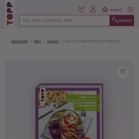
alt springen
0,00 €
Suchen
Startseite
Neu
Saison
Das schnelle Airfryer Kochbuch
Bildergalerie überspringen