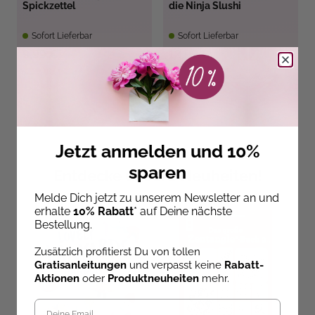
Spickzettel
die Ninja Slushi
Sofort Lieferbar
Sofort Lieferbar
9,99 €
12,99 €
Jetzt anmelden und 10%
sparen
Entdecke unsere Neuheiten!
Melde Dich jetzt zu unserem Newsletter an und
erhalte
10% Rabatt
* auf Deine nächste
Bestellung.
Zusätzlich profitierst Du von tollen
Gratisanleitungen
und verpasst keine
Rabatt-
Aktionen
oder
Produktneuheiten
mehr.