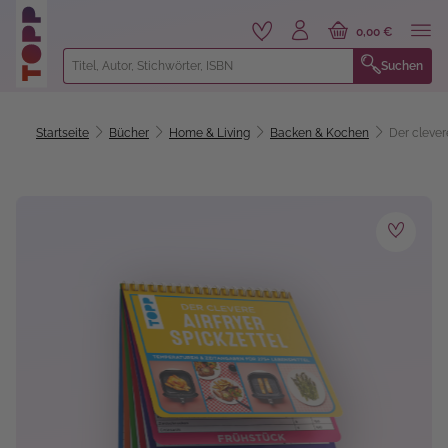
alt springen
0,00 €
Suchen
Startseite
Bücher
Home & Living
Backen & Kochen
Der clever
Bildergalerie überspringen