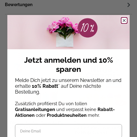
Bewertungen
Ähnliche Produkte
Jetzt anmelden und 10%
sparen
Melde Dich jetzt zu unserem Newsletter an und
erhalte
10% Rabatt
* auf Deine nächste
Bestellung.
Zusätzlich profitierst Du von tollen
Gratisanleitungen
und verpasst keine
Rabatt-
Aktionen
oder
Produktneuheiten
mehr.
Die 150 besten Rezepte für
Die 150 besten
die Ninja Slushi
zuckerfreien Rezepte für
die Ninja Creami