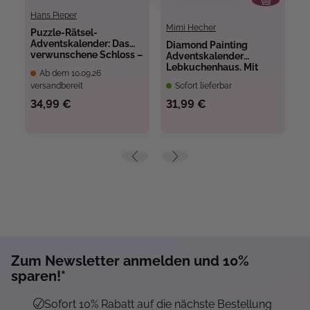
Hans Pieper
Mimi Hecher
Puzzle-Rätsel-
W
Adventskalender: Das
F
Diamond Painting
verwunschene Schloss –
1
Adventskalender
24 Puzzles mit
Lebkuchenhaus. Mit
Ab dem 10.09.26
insgesamt 960 Teilen
Material und Werkzeug
versandbereit
Sofort lieferbar
ve
34,99 €
31,99 €
1
Zum Newsletter anmelden und 10%
sparen!*
Sofort 10% Rabatt auf die nächste Bestellung