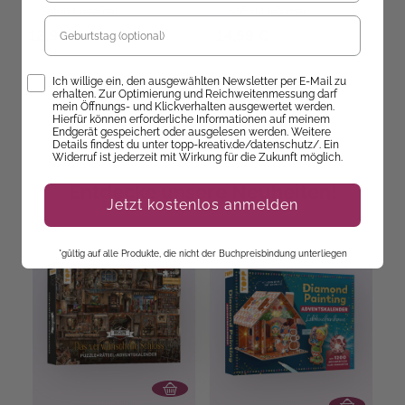
Sofort Lieferbar
Sofort Lieferbar
Geburtstag
12,99 €
14,99 €
Opt-In
Ich willige ein, den ausgewählten Newsletter per E-Mail zu
erhalten. Zur Optimierung und Reichweitenmessung darf
mein Öffnungs- und Klickverhalten ausgewertet werden.
Hierfür können erforderliche Informationen auf meinem
Endgerät gespeichert oder ausgelesen werden. Weitere
Details findest du unter topp-kreativ.de/datenschutz/. Ein
Widerruf ist jederzeit mit Wirkung für die Zukunft möglich.
Entdecke unsere Neuheiten!
Jetzt kostenlos anmelden
*gültig auf alle Produkte, die nicht der Buchpreisbindung unterliegen