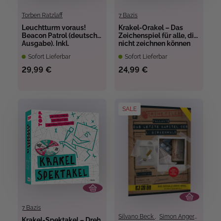
Torben Ratzlaff
7 Bazis
Leuchtturm voraus!
Krakel-Orakel – Das
Beacon Patrol (deutsche
Zeichenspiel für alle, die
Ausgabe). Inkl.
nicht zeichnen können
Erweiterung „Schiffe &
Sofort Lieferbar
Sofort Lieferbar
Strände“
29,99 €
24,99 €
SALE
7 Bazis
Silvano Beck
,
Simon Angerer
Krakel-Spektakel – Dreh