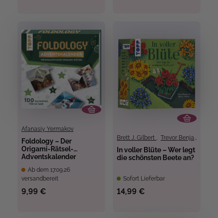
Afanasiy Yermakov
Brett J. Gilbert
,
Trevor Benjamin
,
Fá
Foldology – Der
Origami-Rätsel-
In voller Blüte – Wer legt
Adventskalender
die schönsten Beete an?
Ab dem 17.09.26
versandbereit
Sofort Lieferbar
9,99 €
14,99 €