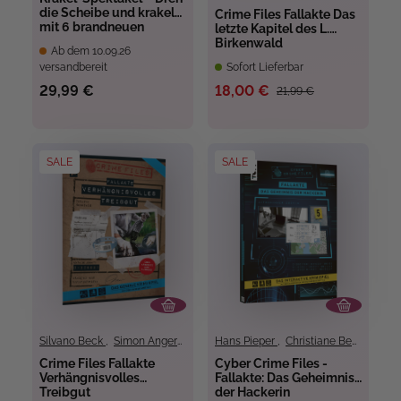
die Scheibe und krakel
Crime Files Fallakte Das
mit 6 brandneuen
letzte Kapitel des L.
Challenges
Birkenwald
Ab dem 10.09.26
versandbereit
Sofort Lieferbar
29,99 €
18,00 €
21,99 €
SALE
SALE
Silvano Beck
,
Simon Angerer
Hans Pieper
,
Christiane Behnke
Crime Files Fallakte
Cyber Crime Files -
Verhängnisvolles
Fallakte: Das Geheimnis
Treibgut
der Hackerin