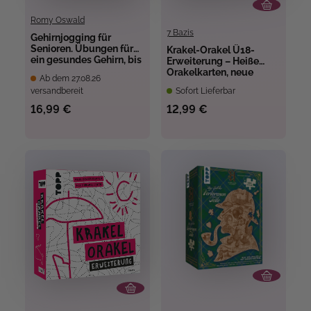
Romy Oswald
7 Bazis
Gehirnjogging für
Senioren. Übungen für
Krakel-Orakel Ü18-
ein gesundes Gehirn, bis
Erweiterung – Heiße
ins hohe Alter
Orakelkarten, neue
Ab dem 27.08.26
Krakelstifte
versandbereit
Sofort Lieferbar
16,99 €
12,99 €