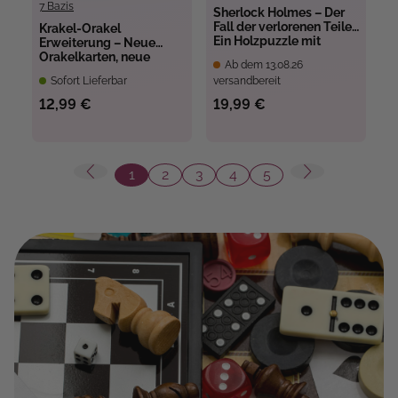
7 Bazis
Sherlock Holmes – Der
Fall der verlorenen Teile.
Krakel-Orakel
Ein Holzpuzzle mit
Erweiterung – Neue
Kriminalfall
Orakelkarten, neue
Ab dem 13.08.26
Krakelstifte
Sofort Lieferbar
versandbereit
12,99 €
19,99 €
1
2
3
4
5
Seite
Seite
Seite
Seite
Seite