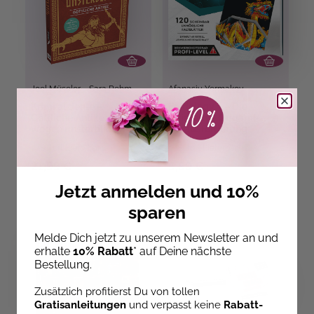
Joel Müseler
,
Sara Rehm
Afanasiy Yermakov
Krimi al dente –
Foldology 3 – Die
Göttliche Antike: Von
ultimative Origami-
wegen unsterblich
Herausforderung
Sofort Lieferbar
Sofort Lieferbar
21,99 €
9,99 €
Jetzt anmelden und 10%
sparen
Melde Dich jetzt zu unserem Newsletter an und
erhalte
10% Rabatt
* auf Deine nächste
Bestellung.
Zusätzlich profitierst Du von tollen
Gratisanleitungen
und verpasst keine
Rabatt-