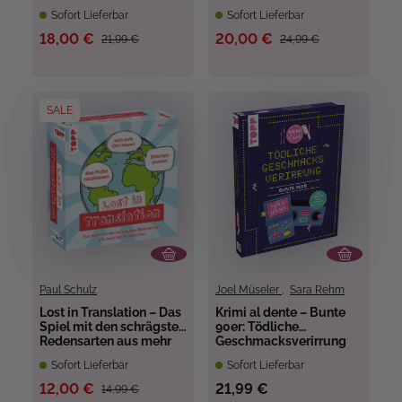
Sofort Lieferbar
Sofort Lieferbar
18,00 €
20,00 €
21,99 €
24,99 €
SALE
Paul Schulz
Joel Müseler
,
Sara Rehm
Lost in Translation – Das
Krimi al dente – Bunte
Spiel mit den schrägsten
90er: Tödliche
Redensarten aus mehr
Geschmacksverirrung
als 30 Sprachen
Sofort Lieferbar
Sofort Lieferbar
12,00 €
21,99 €
14,99 €