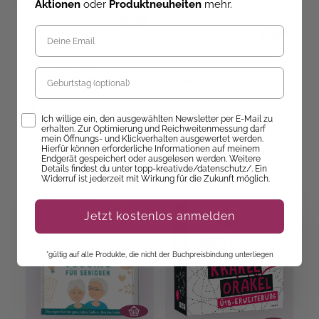
Aktionen
oder
Produktneuheiten
mehr.
Hans Pieper
7 Bazis
Puzzle-Rätsel-
Geburtstag
Adventskalender: Das
Krakel-Orakel –
verwunschene Schloss –
Promokarten
24 Puzzles mit
Ab dem 10.09.26
insgesamt 960 Teilen
Opt-In
Ich willige ein, den ausgewählten Newsletter per E-Mail zu
versandbereit
Sofort Lieferbar
erhalten. Zur Optimierung und Reichweitenmessung darf
34,99 €
3,00 €
mein Öffnungs- und Klickverhalten ausgewertet werden.
Hierfür können erforderliche Informationen auf meinem
Endgerät gespeichert oder ausgelesen werden. Weitere
Details findest du unter topp-kreativ.de/datenschutz/. Ein
Widerruf ist jederzeit mit Wirkung für die Zukunft möglich.
Jetzt kostenlos anmelden
*gültig auf alle Produkte, die nicht der Buchpreisbindung unterliegen