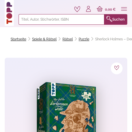
alt springen
0,00 €
Suchen
Startseite
Spiele & Rätsel
Rätsel
Puzzle
Sherlock Holmes – Der F
Bildergalerie überspringen