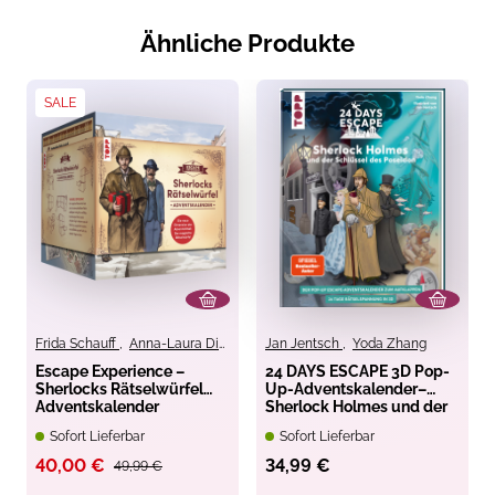
Ähnliche Produkte
SALE
Frida Schauff
,
Anna-Laura Dietrich
,
Jan Jentsch
Meike Schultchen
,
Yoda Zhang
Escape Experience –
24 DAYS ESCAPE 3D Pop-
Sherlocks Rätselwürfel
Up-Adventskalender–
Adventskalender
Sherlock Holmes und der
Schlüssel des Poseidon
Sofort Lieferbar
Sofort Lieferbar
40,00 €
34,99 €
49,99 €