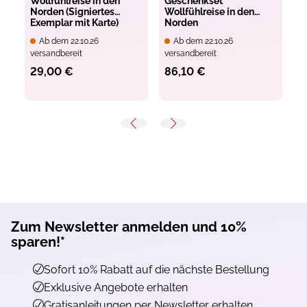
Wollfühlreise in den
Geschenkset
M
Norden (Signiertes
Wollfühlreise in den
W
Exemplar mit Karte)
Norden
Ab dem 22.10.26
Ab dem 22.10.26
versandbereit
versandbereit
ve
29,00 €
86,10 €
5
Zum Newsletter anmelden und 10%
sparen!*
Sofort 10% Rabatt auf die nächste Bestellung
Exklusive Angebote erhalten
Gratisanleitungen per Newsletter erhalten