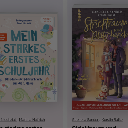
 Niechzial
,
Martina Helfrich
Gabriella Sander
,
Kerstin Balke