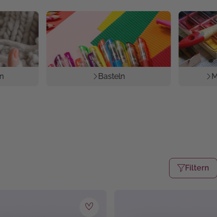
n
Basteln
M
Filtern