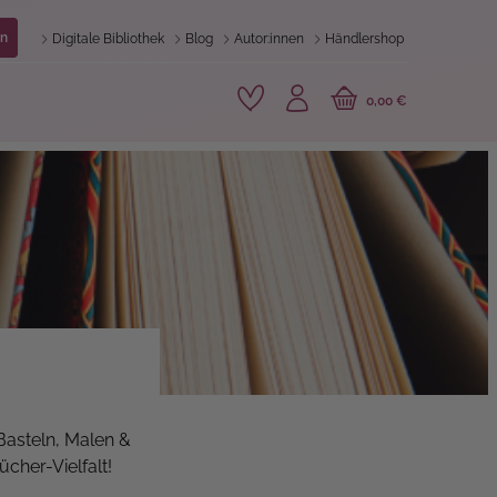
n
Digitale Bibliothek
Blog
Autor:innen
Händlershop
0,00 €
Basteln, Malen &
cher-Vielfalt!