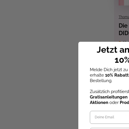
Thoma
Die
DID
Fre
Ab d
Jetzt a
Zei
12,
10%
Melde Dich jetzt z
erhalte
10% Rabatt
Bestellung.
Zusätzlich profitier
Gratisanleitungen
Aktionen
oder
Pro