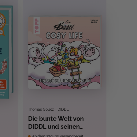
Thomas Goletz
,
DIDDL
Die bunte Welt von
DIDDL und seinen
Freunden - Diddl's Cosy
Ab dem 27.08.26 versandbereit