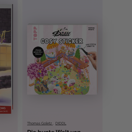
Thomas Goletz
,
DIDDL