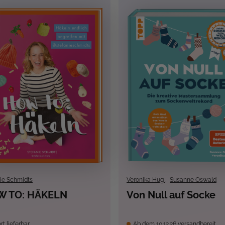
ie Schmidts
Veronika Hug
,
Susanne Oswald
W TO: HÄKELN
Von Null auf Socke
rt lieferbar
Ab dem 10.12.26 versandbereit