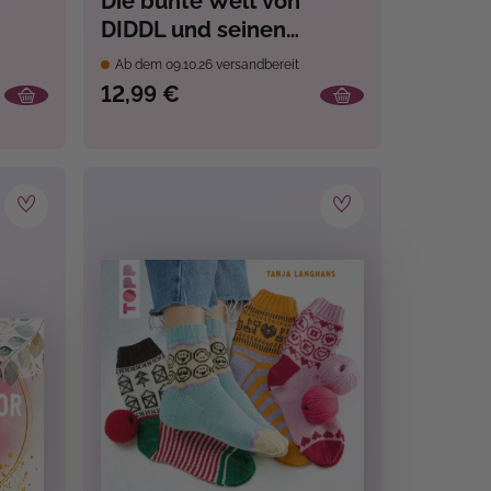
Die bunte Welt von
DIDDL und seinen
t
Freunden - Cosy Sticker
Ab dem 09.10.26 versandbereit
12,99 €
ch