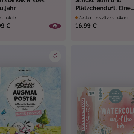
n starkes erstes
Stricktraum und
uljahr
Plätzchenduft. Eine
Kreativ-Romance. Mi
rt Lieferbar
Ab dem 10.09.26 versandbereit
Muster-Schal-Knit-
99 €
16,99 €
Along.
Adventskalenderbu
(Band 2)