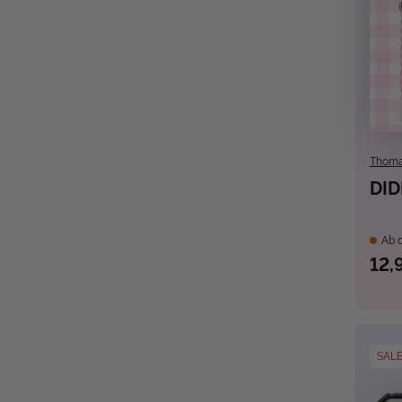
Thoma
DID
Ab d
12,
SAL