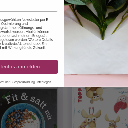
 150 besten Rezepte
Die 150 besten
 ausgewählten Newsletter per E-
ur Optimierung und
die Ninja Slushi
zuckerfreien Rezept
 darf mein Öffnungs- und
ewertet werden. Hierfür können
die Ninja Creami
mationen auf meinem Endgerät
rt Lieferbar
Sofort Lieferbar
sgelesen werden. Weitere Details
99 €
14,99 €
p-kreativ.de/datenschutz/. Ein
it mit Wirkung für die Zukunft
stenlos anmelden
SALE
 nicht der Buchpreisbindung unterliegen