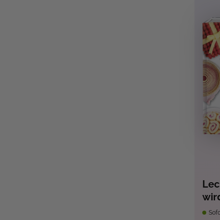
Lec
wir
Sofo