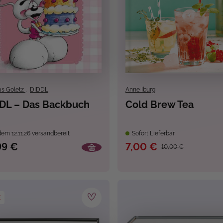
s Goletz
,
DIDDL
Anne Iburg
DL – Das Backbuch
Cold Brew Tea
em 12.11.26 versandbereit
Sofort Lieferbar
99 €
7,00 €
10,00 €
E