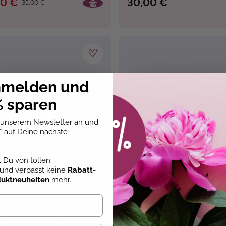
50 €
30,00 €
35,00 €
nmelden und
 sparen
u unserem Newsletter an und
* auf Deine nächste
st Du von tollen
und verpasst keine
Rabatt-
duktneuheiten
mehr.