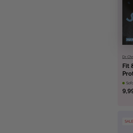
Dr. Chr
Fit 
Pro
dei
Sofo
9,9
SAL