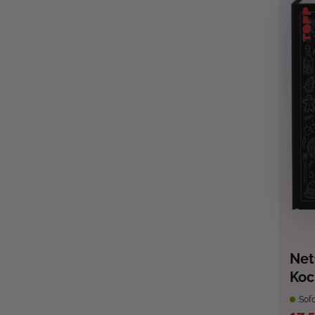
Netf
Koc
Sofo