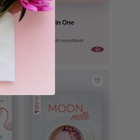
Comfort in One
e für
Ab dem 12.11.26 versandbereit
30,00 €
SALE