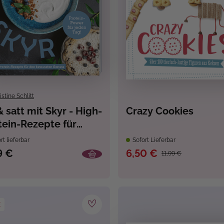
istine Schlitt
& satt mit Skyr - High-
Crazy Cookies
tein-Rezepte für
ne Wohlfühlfigur
rt lieferbar
Sofort Lieferbar
9 €
6,50 €
11,99 €
E