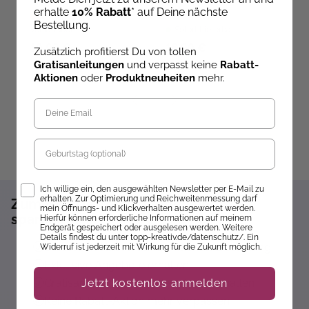
erhalte
10% Rabatt
* auf Deine nächste
Ab dem 09.10.26
Bestellung.
versandbereit
Sofort Lieferbar
ve
19,99 €
16,99 €
2
Zusätzlich profitierst Du von tollen
Gratisanleitungen
und verpasst keine
Rabatt-
Aktionen
oder
Produktneuheiten
mehr.
Geburtstag
Opt-In
Ich willige ein, den ausgewählten Newsletter per E-Mail zu
erhalten. Zur Optimierung und Reichweitenmessung darf
Zum Newsletter anmelden und 10%
mein Öffnungs- und Klickverhalten ausgewertet werden.
sparen!*
Hierfür können erforderliche Informationen auf meinem
Endgerät gespeichert oder ausgelesen werden. Weitere
Details findest du unter topp-kreativ.de/datenschutz/. Ein
Sofort 10% Rabatt auf die nächste Bestellung
Widerruf ist jederzeit mit Wirkung für die Zukunft möglich.
Exklusive Angebote erhalten
Gratisanleitungen per Newsletter erhalten
Jetzt kostenlos anmelden
Keine Rabatt-Aktion mehr verpassen