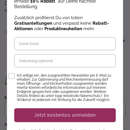
erhalte
10% Rabatt
* auf Deine nächste
Dir wird hier nichts angezeigt? Dann akzeptiere bitte
Bestellung.
unsere Cookie-Richtlinien :)
Zusätzlich profitierst Du von tollen
Gratisanleitungen
und verpasst keine
Rabatt-
Aktionen
oder
Produktneuheiten
mehr.
*gültig auf alle Produkte, die nicht der Buchpreisbindung unterliegen.
Geburtstag
Opt-In
Ich willige ein, den ausgewählten Newsletter per E-Mail zu
erhalten. Zur Optimierung und Reichweitenmessung darf
mein Öffnungs- und Klickverhalten ausgewertet werden.
Hierfür können erforderliche Informationen auf meinem
Endgerät gespeichert oder ausgelesen werden. Weitere
Details findest du unter topp-kreativ.de/datenschutz/. Ein
E-Mail
Widerruf ist jederzeit mit Wirkung für die Zukunft möglich.
Jetzt kostenlos anmelden
Geburtstag (optional)