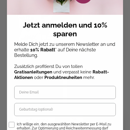
SALE
SALE
Jetzt anmelden und 10%
sparen
Melde Dich jetzt zu unserem Newsletter an und
erhalte
10% Rabatt
* auf Deine nächste
Bestellung.
Anne Iburg
Zusätzlich profitierst Du von tollen
Crazy Cookies
Cold Brew Tea
Gratisanleitungen
und verpasst keine
Rabatt-
Aktionen
oder
Produktneuheiten
mehr.
Sofort Lieferbar
Sofort Lieferbar
6,50 €
7,00 €
11,99 €
10,00 €
Geburtstag
SALE
SALE
Opt-In
Ich willige ein, den ausgewählten Newsletter per E-Mail zu
erhalten. Zur Optimierung und Reichweitenmessung darf