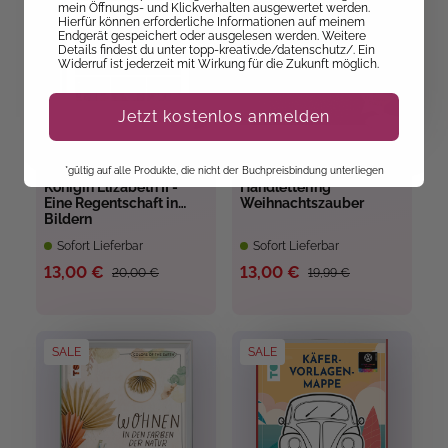
mein Öffnungs- und Klickverhalten ausgewertet werden.
Hierfür können erforderliche Informationen auf meinem
Endgerät gespeichert oder ausgelesen werden. Weitere
Details findest du unter topp-kreativ.de/datenschutz/. Ein
Widerruf ist jederzeit mit Wirkung für die Zukunft möglich.
Jetzt kostenlos anmelden
Christin Stapff
*gültig auf alle Produkte, die nicht der Buchpreisbindung unterliegen
Königin Elizabeth II -
Handlettering
Eine Regentschaft in
Weihnachtszauber
Bildern
Sofort Lieferbar
Sofort Lieferbar
13,00 €
13,00 €
20,00 €
19,99 €
SALE
SALE