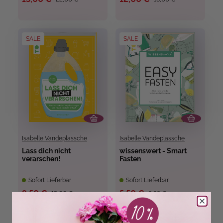
SALE
SALE
Isabelle Vandeplassche
Isabelle Vandeplassche
Lass dich nicht
wissenswert - Smart
verarschen!
Fasten
Sofort Lieferbar
Sofort Lieferbar
8,50 €
5,50 €
15,00 €
9,99 €