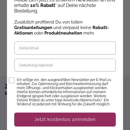
lernen
(kreativ.kompakt.)
(
erhalte
10% Rabatt
* auf Deine nächste
Bestellung.
Sofort lieferbar
Sofort lieferbar
29,81 €
12,99 €
1
Zusätzlich profitierst Du von tollen
Gratisanleitungen
und verpasst keine
Rabatt-
Aktionen
oder
Produktneuheiten
mehr.
Geburtstag
Opt-In
Ich willige ein, den ausgewählten Newsletter per E-Mail zu
erhalten. Zur Optimierung und Reichweitenmessung darf
Zum Newsletter anmelden und 10%
mein Öffnungs- und Klickverhalten ausgewertet werden.
sparen!*
Hierfür können erforderliche Informationen auf meinem
Endgerät gespeichert oder ausgelesen werden. Weitere
Details findest du unter topp-kreativ.de/datenschutz/. Ein
Sofort 10% Rabatt auf die nächste Bestellung
Widerruf ist jederzeit mit Wirkung für die Zukunft möglich.
Exklusive Angebote erhalten
Jetzt kostenlos anmelden
Gratisanleitungen per Newsletter erhalten
Keine Rabatt-Aktion mehr verpassen