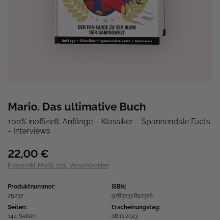
Mario. Das ultimative Buch
100% inoffiziell. Anfänge – Klassiker – Spannendste Facts
- Interviews
22,00 €
Preise inkl. MwSt. zzgl. Versandkosten
Produktnummer:
ISBN:
25232
9783735852328
Seiten:
Erscheinungstag:
144 Seiten
08.11.2023