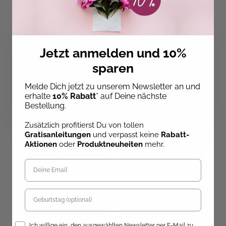
Jetzt anmelden und 10%
sparen
Melde Dich jetzt zu unserem Newsletter an und
erhalte
10% Rabatt
* auf Deine nächste
Bestellung.
Zusätzlich profitierst Du von tollen
Gratisanleitungen
und verpasst keine
Rabatt-
Aktionen
oder
Produktneuheiten
mehr.
Burda Kids – Mit Liebe
genäht
Burda: Ein Modemagazin
erobert die Welt
Ab dem 10.09.26
Sofort Lieferbar
versandbereit
Geburtstag
39,90 €
24,90 €
Opt-In
Ich willige ein, den ausgewählten Newsletter per E-Mail zu