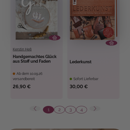
Kerstin Heß
Handgemachtes Glück
aus Stoff und Faden
Lederkunst
Ab dem 10.09.26
versandbereit
Sofort Lieferbar
26,90 €
30,00 €
1
2
3
4
Seite
Seite
Seite
Seite