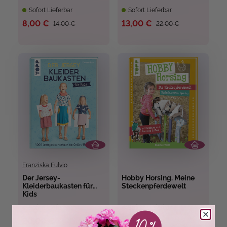
Sofort Lieferbar
Sofort Lieferbar
8,00 €
13,00 €
14,00 €
22,00 €
Franziska Fulvio
Der Jersey-
Hobby Horsing. Meine
Kleiderbaukasten für
Steckenpferdewelt
Kids
Sofort Lieferbar
Sofort Lieferbar
20,00 €
13,00 €