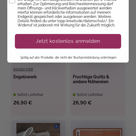
erhalten. Zur Optimierung und Reichweitenmessung darf
mein Öffnungs- und Klickverhalten ausgewertet werden.
Hierfür können erforderliche Informationen auf meinem
Endgerät gespeichert oder ausgelesen werden. Weitere
Details findest du unter topp-kreativ.de/datenschutz/. Ein
Widerruf ist jederzeit mit Wirkung für die Zukunft möglich.
Jetzt kostenlos anmelden
*gültig auf alle Produkte, die nicht der Buchpreisbindung unterliegen
Kerstin Heß
Engelswerk
Fruchtige Quilts &
andere Nähereien
Sofort Lieferbar
Sofort Lieferbar
26,90 €
26,90 €