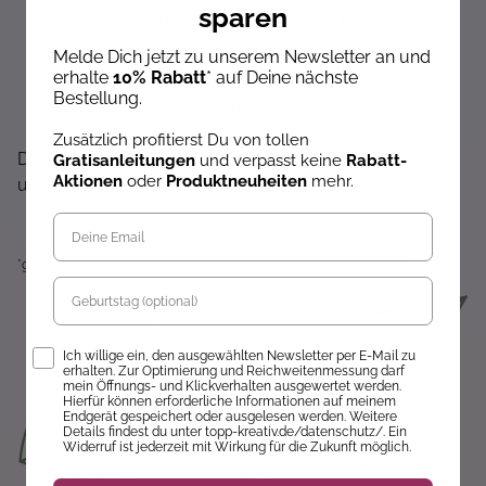
sparen
Sofort 10% Rabatt auf die nächste Bestellung
Exklusive Angebote erhalten
Melde Dich jetzt zu unserem Newsletter an und
Gratisanleitungen per Newsletter erhalten
erhalte
10% Rabatt
* auf Deine nächste
Bestellung.
Keine Rabatt-Aktion mehr verpassen
Über Neuheiten informiert werden
Zusätzlich profitierst Du von tollen
Dir wird hier nichts angezeigt? Dann akzeptiere bitte
Gratisanleitungen
und verpasst keine
Rabatt-
Aktionen
oder
Produktneuheiten
mehr.
unsere Cookie-Richtlinien :)
*gültig auf alle Produkte, die nicht der Buchpreisbindung unterliegen.
Geburtstag
Opt-In
Ich willige ein, den ausgewählten Newsletter per E-Mail zu
erhalten. Zur Optimierung und Reichweitenmessung darf
mein Öffnungs- und Klickverhalten ausgewertet werden.
Hierfür können erforderliche Informationen auf meinem
Endgerät gespeichert oder ausgelesen werden. Weitere
Details findest du unter topp-kreativ.de/datenschutz/. Ein
Widerruf ist jederzeit mit Wirkung für die Zukunft möglich.