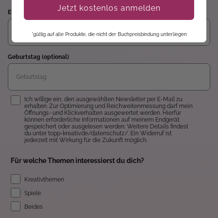
Jetzt kostenlos anmelden
E-Mail
*gültig auf alle Produkte, die nicht der Buchpreisbindung unterliegen
Geburtstag (optional)
Einwilligung
Ich willige ein, den ausgewählten Newsletter per E-Mail zu
erhalten. Zur Optimierung und Reichweitenmessung darf mein
Öffnungs- und Klickverhalten ausgewertet werden. Hierfür
können erforderliche Informationen auf meinem Endgerät
gespeichert oder ausgelesen werden. Weitere Details findest
du unter topp-kreativ.de/datenschutz/. Ein Widerruf ist
jederzeit mit Wirkung für die Zukunft möglich.
Für welche Themen interessierst du dich?
Kreativthemen
Spiele
Beides