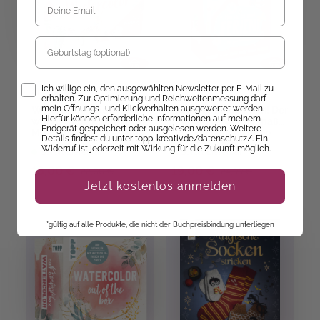
Geburtstag
Opt-In
Ich willige ein, den ausgewählten Newsletter per E-Mail zu
Christin Stapff
erhalten. Zur Optimierung und Reichweitenmessung darf
mein Öffnungs- und Klickverhalten ausgewertet werden.
Watercolor - Die
Hurra, es sind Ferien! Der
Hierfür können erforderliche Informationen auf meinem
wunderbare Kreativbox.
ultimative Kreativspaß
Endgerät gespeichert oder ausgelesen werden. Weitere
Mit Anleitungsbuch und
für jede Ferienwoche
Details findest du unter topp-kreativ.de/datenschutz/. Ein
Material
Widerruf ist jederzeit mit Wirkung für die Zukunft möglich.
Sofort Lieferbar
Sofort Lieferbar
18,00 €
19,00 €
22,00 €
24,99 €
Jetzt kostenlos anmelden
*gültig auf alle Produkte, die nicht der Buchpreisbindung unterliegen