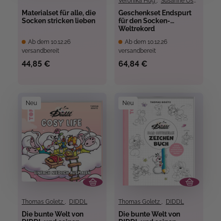
Veronika Hug
,
Susanne Oswald
Materialset für alle, die
Geschenkset Endspurt
Socken stricken lieben
für den Socken-
Weltrekord
Ab dem 10.12.26
Ab dem 10.12.26
versandbereit
versandbereit
44,85 €
64,84 €
Neu
Neu
Thomas Goletz
,
DIDDL
Thomas Goletz
,
DIDDL
Die bunte Welt von
Die bunte Welt von