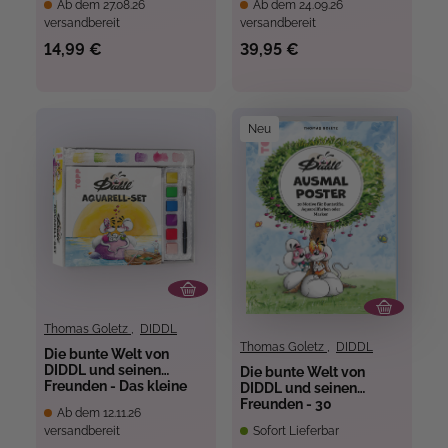
Ab dem 27.08.26
Ab dem 24.09.26
versandbereit
versandbereit
14,99 €
39,95 €
Neu
Thomas Goletz
,
DIDDL
Thomas Goletz
,
DIDDL
Die bunte Welt von
DIDDL und seinen
Die bunte Welt von
Freunden - Das kleine
DIDDL und seinen
Aquarell-Set
Freunden - 30
Ab dem 12.11.26
Ausmalposter
versandbereit
Sofort Lieferbar