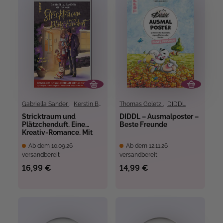
Gabriella Sander
,
Kerstin Balke
Thomas Goletz
,
DIDDL
Stricktraum und
DIDDL – Ausmalposter –
Plätzchenduft. Eine
Beste Freunde
Kreativ-Romance. Mit
Muster-Schal-Knit-
Ab dem 10.09.26
Ab dem 12.11.26
Along.
versandbereit
versandbereit
Adventskalenderbuch
(Band 2)
16,99 €
14,99 €