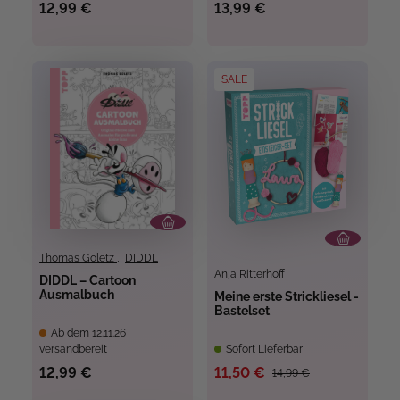
12,99 €
13,99 €
SALE
Thomas Goletz
,
DIDDL
Anja Ritterhoff
DIDDL – Cartoon
Ausmalbuch
Meine erste Strickliesel -
Bastelset
Ab dem 12.11.26
versandbereit
Sofort Lieferbar
12,99 €
11,50 €
14,99 €