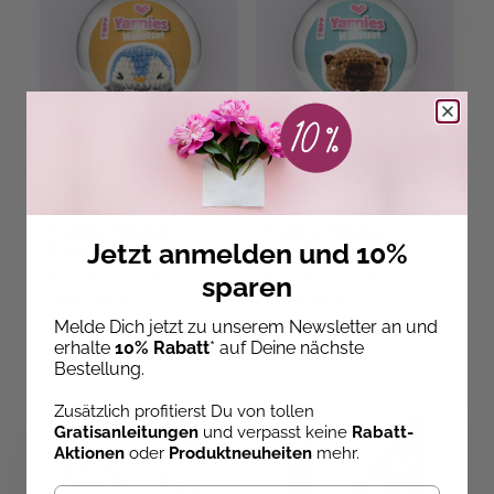
Jennifer Stiller
Jennifer Stiller
Yarnies - Collect. Create.
Yarnies - Collect. Create.
Cuddle. Häkelset
Cuddle. Häkelset
Jetzt anmelden und 10%
Pinguin
Capybara
sparen
Ab dem 27.08.26
Ab dem 27.08.26
versandbereit
versandbereit
Melde Dich jetzt zu unserem Newsletter an und
8,99 €
8,99 €
erhalte
10% Rabatt
* auf Deine nächste
Bestellung.
Zusätzlich profitierst Du von tollen
SALE
SALE
Gratisanleitungen
und verpasst keine
Rabatt-
Aktionen
oder
Produktneuheiten
mehr.