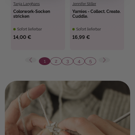
Tanja Langhans
Jennifer Stiller
Colorwork-Socken
Yarnies - Collect. Create.
stricken
Cuddle.
Sofort lieferbar
Sofort lieferbar
14,00 €
16,99 €
1
2
3
4
5
Seite
Seite
Seite
Seite
Seite