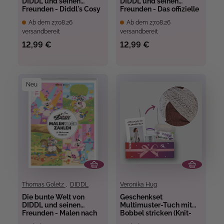
DIDDL und seinen
DIDDL und seinen
Freunden - Diddl's Cosy
Freunden - Das offizielle
Life
Zeichenbuch
Ab dem 27.08.26
Ab dem 27.08.26
versandbereit
versandbereit
12,99 €
12,99 €
Neu
Thomas Goletz
,
DIDDL
Veronika Hug
Die bunte Welt von
Geschenkset
DIDDL und seinen
Multimuster-Tuch mit
Freunden - Malen nach
Bobbel stricken (Knit-
Zahlen
Along 2026)