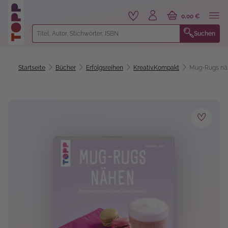
alt springen
0,00 €
Suchen
Startseite
Bücher
Erfolgsreihen
Kreativ.Kompakt
Mug-Rugs näh
Bildergalerie überspringen