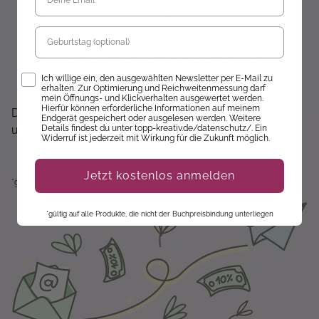
Sofort 10% Rabatt auf die nächste Bestellung
Geburtstag
Exklusive Angebote erhalten
Gratisanleitungen per Newsletter erhalten
Keine Rabatt-Aktion mehr verpassen
Opt-In
Ich willige ein, den ausgewählten Newsletter per E-Mail zu
erhalten. Zur Optimierung und Reichweitenmessung darf
Über Neuheiten informiert werden
mein Öffnungs- und Klickverhalten ausgewertet werden.
Hierfür können erforderliche Informationen auf meinem
Dir wird hier nichts angezeigt? Dann akzeptiere bitte
Endgerät gespeichert oder ausgelesen werden. Weitere
unsere Cookie-Richtlinien :)
Details findest du unter topp-kreativ.de/datenschutz/. Ein
Widerruf ist jederzeit mit Wirkung für die Zukunft möglich.
Jetzt kostenlos anmelden
*gültig auf alle Produkte, die nicht der Buchpreisbindung unterliegen.
*gültig auf alle Produkte, die nicht der Buchpreisbindung unterliegen