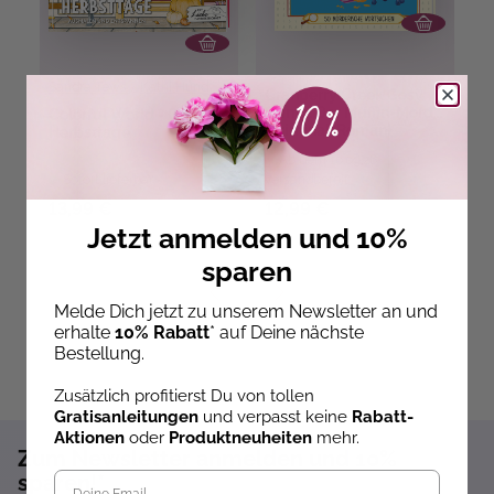
Sandra Tews
,
Kathi Hund
Cranberry Creek Cosy
C
Crime: Der Muffin-Mord
C
Colorful World - Goldene
(Kriminal-Roman)
L
Herbsttage
Ab dem 10.09.26
Sofort lieferbar
versandbereit
ve
13,99 €
12,99 €
1
Jetzt anmelden und 10%
sparen
Melde Dich jetzt zu unserem Newsletter an und
erhalte
10% Rabatt
* auf Deine nächste
Bestellung.
Zusätzlich profitierst Du von tollen
Gratisanleitungen
und verpasst keine
Rabatt-
Aktionen
oder
Produktneuheiten
mehr.
Zum Newsletter anmelden und 10%
sparen!*