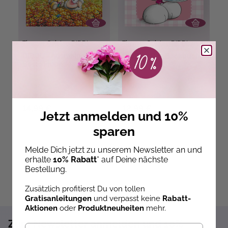
Thomas Goletz
,
DIDDL
Thomas Goletz
,
DIDDL
T
DIDDL – Ausmalposter –
DIDDL – Das Backbuch
D
Beste Freunde
A
Ab dem 12.11.26
Ab dem 12.11.26
versandbereit
versandbereit
ve
14,99 €
12,99 €
1
Jetzt anmelden und 10%
sparen
Melde Dich jetzt zu unserem Newsletter an und
erhalte
10% Rabatt
* auf Deine nächste
Bestellung.
Zusätzlich profitierst Du von tollen
Gratisanleitungen
und verpasst keine
Rabatt-
Aktionen
oder
Produktneuheiten
mehr.
Zum Newsletter anmelden und 10%