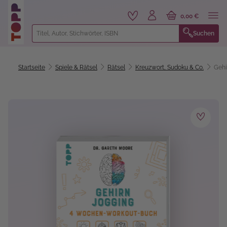
alt springen
0,00 €
Suchen
Startseite
Spiele & Rätsel
Rätsel
Kreuzwort, Sudoku & Co.
Gehi
Bildergalerie überspringen