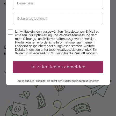
sparen!*
Sofort 10% Rabatt auf die nächste Bestellung
Geburtstag
Exklusive Angebote erhalten
Gratisanleitungen per Newsletter erhalten
Opt-In
Ich willige ein, den ausgewählten Newsletter per E-Mail zu
Keine Rabatt-Aktion mehr verpassen
erhalten. Zur Optimierung und Reichweitenmessung darf
mein Öffnungs- und Klickverhalten ausgewertet werden.
Über Neuheiten informiert werden
Hierfür können erforderliche Informationen auf meinem
Endgerät gespeichert oder ausgelesen werden. Weitere
Dir wird hier nichts angezeigt? Dann akzeptiere bitte
Details findest du unter topp-kreativ.de/datenschutz/. Ein
unsere Cookie-Richtlinien :)
Widerruf ist jederzeit mit Wirkung für die Zukunft möglich.
Jetzt kostenlos anmelden
*gültig auf alle Produkte, die nicht der Buchpreisbindung unterliegen.
*gültig auf alle Produkte, die nicht der Buchpreisbindung unterliegen