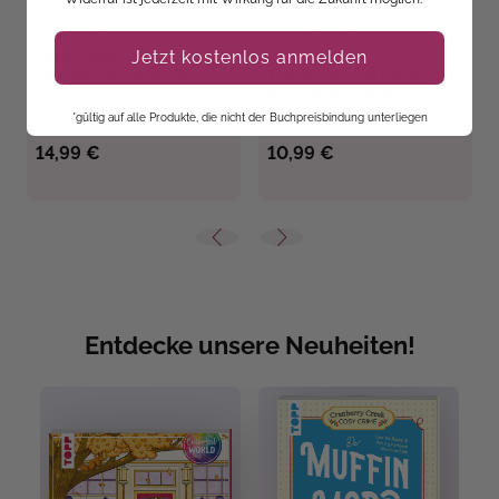
Dr. Gareth Moore
Romy Oswald
Jetzt kostenlos anmelden
Gehirnjogging – 4
Gehirnjogging –
Wochen-Workout-Buch
Trainingsbuch: Logik &
Räumliches Denken
*gültig auf alle Produkte, die nicht der Buchpreisbindung unterliegen
Sofort Lieferbar
Sofort Lieferbar
14,99 €
10,99 €
Entdecke unsere Neuheiten!