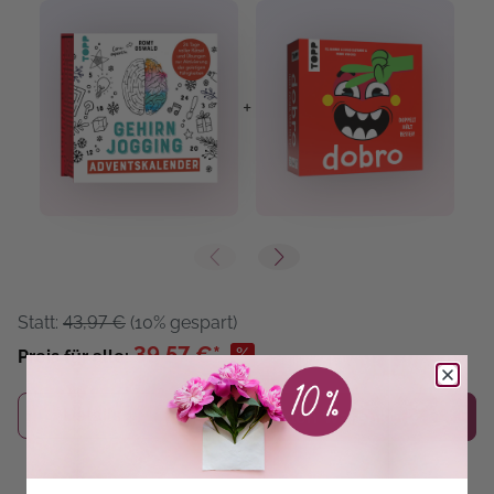
+
+
Statt:
43,97 €
(10% gespart)
39,57 €*
%
Preis für alle:
Details
In den Warenkorb