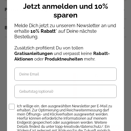
Jetzt anmelden und 10%
Produktbeschreibung
sparen
Melde Dich jetzt zu unserem Newsletter an und
Bewertungen
erhalte
10% Rabatt
* auf Deine nächste
Bestellung.
Zusätzlich profitierst Du von tollen
Gratisanleitungen
und verpasst keine
Rabatt-
Ähnliche Artikel
Aktionen
oder
Produktneuheiten
mehr.
Geburtstag
Opt-In
Ich willige ein, den ausgewählten Newsletter per E-Mail zu
erhalten. Zur Optimierung und Reichweitenmessung darf
mein Öffnungs- und Klickverhalten ausgewertet werden.
Hierfür können erforderliche Informationen auf meinem
Endgerät gespeichert oder ausgelesen werden. Weitere
Details findest du unter topp-kreativ.de/datenschutz/. Ein
Widerruf ist jederzeit mit Wirkung für die Zukunft möglich.