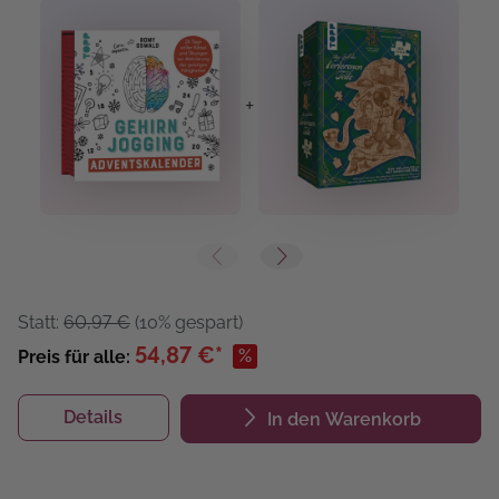
+
+
Statt:
60,97 €
(10% gespart)
54,87 €*
%
Preis für alle:
Details
In den Warenkorb