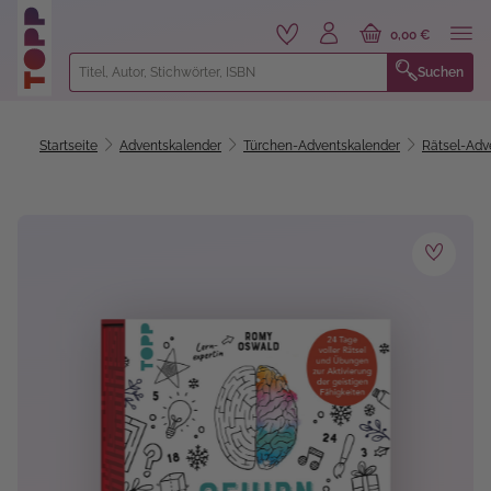
alt springen
0,00 €
Suchen
Startseite
Adventskalender
Türchen-Adventskalender
Rätsel-Adv
Bildergalerie überspringen