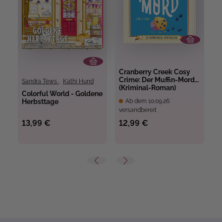
Cranberry Creek Cosy
C
Crime: Der Muffin-Mord
C
Sandra Tews
,
Kathi Hund
(Kriminal-Roman)
L
Colorful World - Goldene
Herbsttage
Ab dem 10.09.26
versandbereit
ve
13,99 €
12,99 €
1