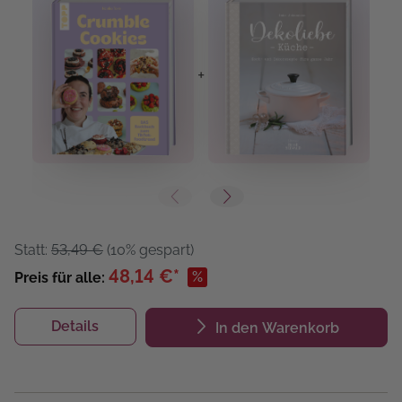
+
+
Statt:
53,49 €
(10% gespart)
48,14 €*
%
Preis für alle:
Details
In den Warenkorb