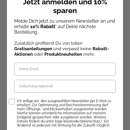
Jetzt anmelden und 10%
Der clevere Airfryer-
Die 150 besten Rezepte für
sparen
Spickzettel
die Ninja Slushi
Melde Dich jetzt zu unserem Newsletter an und
Sofort Lieferbar
Sofort Lieferbar
erhalte
10% Rabatt
* auf Deine nächste
9,99 €
12,99 €
Bestellung.
Zusätzlich profitierst Du von tollen
Gratisanleitungen
und verpasst keine
Rabatt-
Aktionen
oder
Produktneuheiten
mehr.
Entdecke unsere Neuheiten!
Geburtstag
Opt-In
Ich willige ein, den ausgewählten Newsletter per E-Mail zu
erhalten. Zur Optimierung und Reichweitenmessung darf
mein Öffnungs- und Klickverhalten ausgewertet werden.
Hierfür können erforderliche Informationen auf meinem
Endgerät gespeichert oder ausgelesen werden. Weitere
Details findest du unter topp-kreativ.de/datenschutz/. Ein
Widerruf ist jederzeit mit Wirkung für die Zukunft möglich.