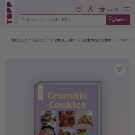
alt springen
0,00 €
Suchen
Startseite
Bücher
Home & Living
Backen & Kochen
Crumble C
Bildergalerie überspringen