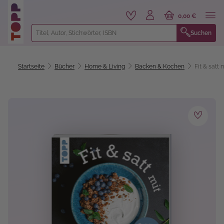
alt springen
0,00 €
Suchen
Startseite
Bücher
Home & Living
Backen & Kochen
Fit & satt
Bildergalerie überspringen